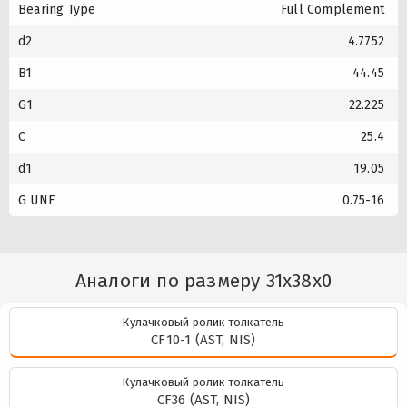
Bearing Type
Full Complement
d2
4.7752
B1
44.45
G1
22.225
C
25.4
d1
19.05
G UNF
0.75-16
Аналоги по размеру 31x38x0
Кулачковый ролик толкатель
CF10-1 (AST, NIS)
Кулачковый ролик толкатель
CF36 (AST, NIS)