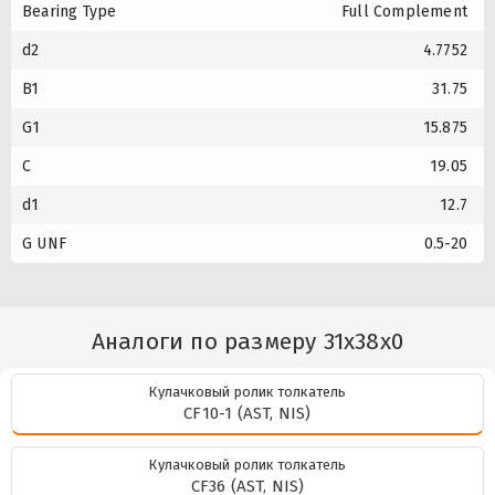
Bearing Type
Full Complement
d2
4.7752
B1
31.75
G1
15.875
C
19.05
d1
12.7
G UNF
0.5-20
Аналоги по размеру 31x38x0
Кулачковый ролик толкатель
CF10-1 (AST, NIS)
Кулачковый ролик толкатель
CF36 (AST, NIS)