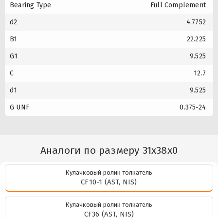
Bearing Type
Full Complement
d2
4.7752
B1
22.225
G1
9.525
C
12.7
d1
9.525
G UNF
0.375-24
Аналоги по размеру 31x38x0
Кулачковый ролик толкатель
CF10-1 (AST, NIS)
Кулачковый ролик толкатель
CF36 (AST, NIS)