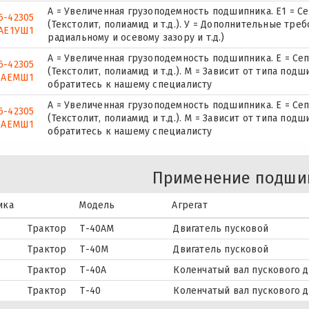
А = Увеличенная грузоподемность подшипника. Е1 = С
6-42305
(Текстолит, полиамид и т.д.). У = Дополнительные тре
АЕ1УШ1
радиальному и осевому зазору и т.д.)
А = Увеличенная грузоподемность подшипника. Е = Се
6-42305
(Текстолит, полиамид и т.д.). М = Зависит от типа по
АЕМШ1
обратитесь к нашему специалисту
А = Увеличенная грузоподемность подшипника. Е = Се
6-42305
(Текстолит, полиамид и т.д.). М = Зависит от типа по
АЕМШ1
обратитесь к нашему специалисту
Применение подши
ика
Модель
Агрегат
Трактор
Т-40АМ
Двигатель пусковой
Трактор
Т-40М
Двигатель пусковой
Трактор
Т-40А
Коленчатый вал пускового д
Трактор
Т-40
Коленчатый вал пускового д