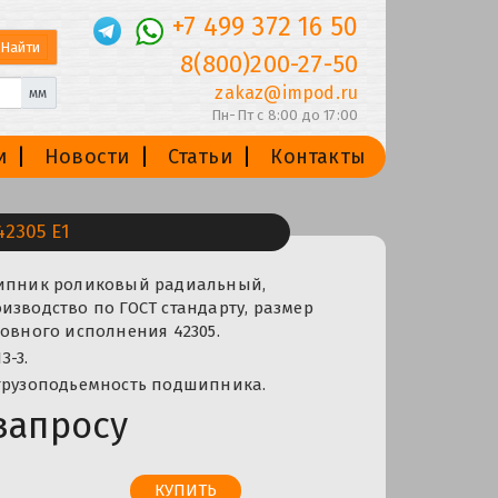
+7 499 372 16 50
8(800)200-27-50
zakaz@impod.ru
мм
Пн-Пт с 8:00 до 17:00
и
Новости
Статьи
Контакты
2305 Е1
шипник роликовый радиальный,
изводство по ГОСТ стандарту, размер
новного исполнения 42305.
З-3.
 грузоподьемность подшипника.
запросу