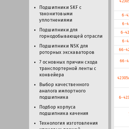
4230
Подшипники SKF с
таконитовыми
6-4
уплотнениями
6-4
Подшипники для
6-4
горнодобывающей отрасли
6-4
Подшипники NSK для
66-4
роторных экскаваторов
66-4
7 основных причин схода
транспортерной ленты с
конвейера
4230
Выбор качественного
аналога импортного
подшипника
6-42
Подбор корпуса
подшипника качения
Технология изготовления