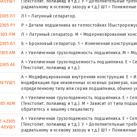
5АЕУШ1
(Текстолит, полиамид и т.д.). У = Дополнительные тре
радиальному и осевому зазору и т.д.) Ш1 = Понижены
2305 Л1
Л1 = Латунный сепаратор.
2305 Р1
Р = Детали подшипника из теплостойких (быстрорежущ
2305 ЛМ
Л = Латунный сепаратор. М = Модернизированная конс
2305 Б1
Б = Бронзовый сепаратор. 1 = Измененная конструкци
2305 АМ
А = Увеличенная грузоподемность подшипника. М = М
А = Увеличенная грузоподъемность подшипника. Е = С
2305 АЕ
(Текстолит, полиамид и т.д.).
A = Модифицированная внутренняя конструкция. Е = 
5AE1УШ1
модификация при неизменных основных размерах, как
определенному типу или серии подшипника, обычно ук
А = Увеличенная грузоподемность подшипника. Е = Се
305 АЕМ
(Текстолит, полиамид и т.д.). М = Зависит от типа по
обратитесь к нашему специалисту
А = Увеличенная грузоподемность подшипника. Е = Се
7-42305
(Текстолит, полиамид и т.д.). У = Дополнительные тре
АЕУШ1
радиальному и осевому зазору и т.д.) Ш1 = Понижены