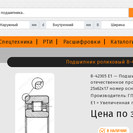
мм
d
мм
B
Спецтехника
РТИ
Расшифровки
Каталог
Подшипник роликовый 8-4
8-42305 Е1 — Под
отечественное про
25x62x17 номер ос
Производитель: ГП
E1 = Увеличенная
Цена по 
В НАЛИЧИИ