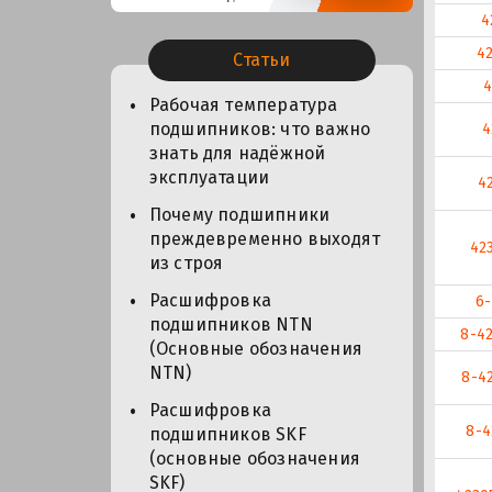
4
4
Статьи
4
Рабочая температура
подшипников: что важно
4
знать для надёжной
эксплуатации
4
Почему подшипники
преждевременно выходят
42
из строя
Расшифровка
6-
подшипников NTN
8-4
(Основные обозначения
NTN)
8-4
Расшифровка
8-4
подшипников SKF
(основные обозначения
SKF)