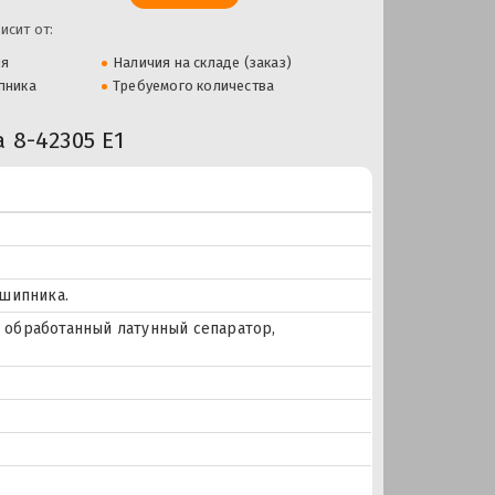
исит от:
ля
Наличия на складе (заказ)
пника
Требуемого количества
8-42305 Е1
дшипника.
ки обработанный латунный сепаратор,