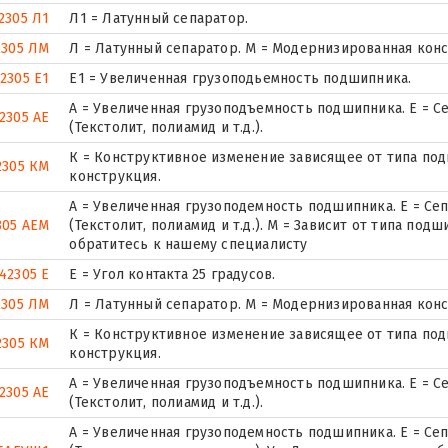
2305 Л1
Л1 = Латунный сепаратор.
2305 ЛМ
Л = Латунный сепаратор. М = Модернизированная конс
2305 Е1
E1 = Увеличенная грузоподьемность подшипника.
А = Увеличенная грузоподъемность подшипника. Е = С
2305 АЕ
(Текстолит, полиамид и т.д.).
К = Конструктивное изменение зависящее от типа по
2305 КМ
конструкция.
А = Увеличенная грузоподемность подшипника. Е = Се
305 АЕМ
(Текстолит, полиамид и т.д.). М = Зависит от типа по
обратитесь к нашему специалисту
42305 Е
E = Угол контакта 25 градусов.
2305 ЛМ
Л = Латунный сепаратор. М = Модернизированная конс
К = Конструктивное изменение зависящее от типа по
2305 КМ
конструкция.
А = Увеличенная грузоподъемность подшипника. Е = С
2305 АЕ
(Текстолит, полиамид и т.д.).
А = Увеличенная грузоподемность подшипника. Е = Се