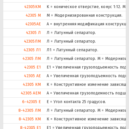
42305KM
K = коническое отверстие, конус 1:12. 
42305 М
М = Модернизированная конструкция.
42305AE
A = внутренняя модификация конструкци
42305 Л
Л = Латунный сепаратор.
42305ЛM
Л = Латунный сепаратор.
42305 Л1
Л1 = Латунный сепаратор.
42305 ЛМ
Л = Латунный сепаратор. М = Модернизи
42305 Е1
E1 = Увеличенная грузоподьемность под
42305 АЕ
А = Увеличенная грузоподъемность подшип
42305 КМ
К = Конструктивное изменение зависяще
42305 АЕМ
А = Увеличенная грузоподемность подшип
6-42305 Е
E = Угол контакта 25 градусов.
8-42305 ЛМ
Л = Латунный сепаратор. М = Модернизи
8-42305 КМ
К = Конструктивное изменение зависяще
8-42305 Е1
E1 = Увеличенная грузоподьемность под