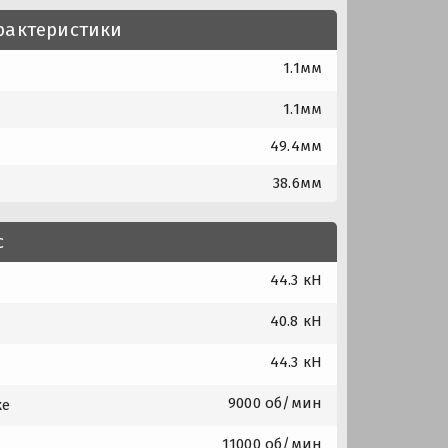
рактеристики
1.1мм
1.1мм
49.4мм
38.6мм
с
44.3 кН
40.8 кН
44.3 кН
9000 об/мин
ке
11000 об/мин