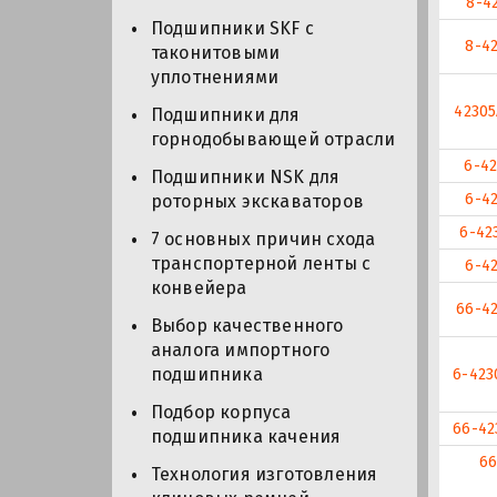
8-4
Подшипники SKF с
8-4
таконитовыми
уплотнениями
4230
Подшипники для
горнодобывающей отрасли
6-42
Подшипники NSK для
6-4
роторных экскаваторов
6-42
7 основных причин схода
транспортерной ленты с
6-4
конвейера
66-4
Выбор качественного
аналога импортного
подшипника
6-423
Подбор корпуса
66-42
подшипника качения
66
Технология изготовления