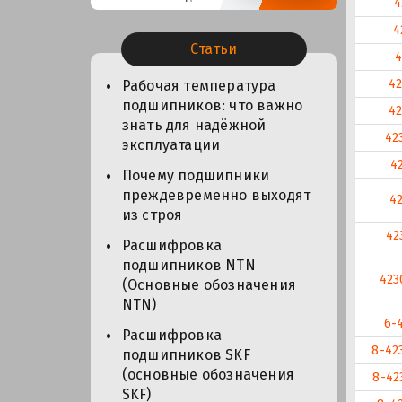
4
4
Статьи
4
4
Рабочая температура
подшипников: что важно
42
знать для надёжной
42
эксплуатации
4
Почему подшипники
преждевременно выходят
4
из строя
42
Расшифровка
подшипников NTN
423
(Основные обозначения
NTN)
6-
Расшифровка
8-42
подшипников SKF
(основные обозначения
8-42
SKF)