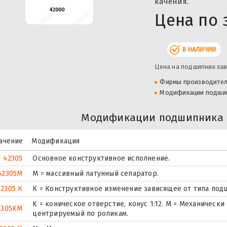
качения.
Цена по 
В НАЛИЧИИ
Цена на подшипник зав
Фирмы производите
Модификации подши
Модификации подшипника 
ачение
Модификация
42305
Основное конструктивное исполнение.
42305M
M = массивный латунный сепаратор.
42305 К
К = Конструктивное изменение зависящее от типа под
K = коническое отверстие, конус 1:12. М = Механическ
2305KM
центрируемый по роликам.