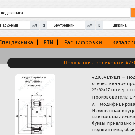
мм
d
мм
B
Спецтехника
РТИ
Расшифровки
Каталог
Подшипник роликовый 423
42305AE1УШ1 — П
отечественное про
25x62x17 номер ос
Производитель: EP
A = Модифицирован
Измененная внутр
неизменных основ
буквы привязано 
подшипника, обыч