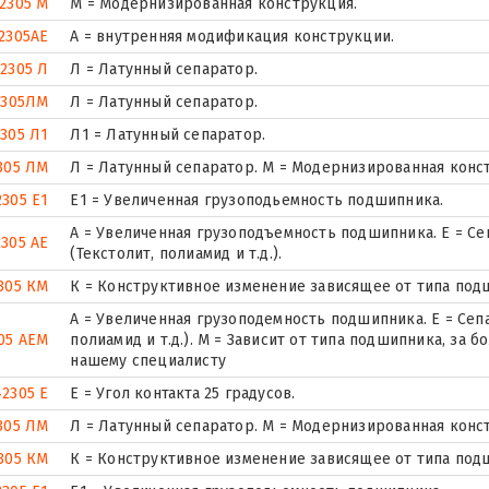
2305 М
М = Модернизированная конструкция.
2305AE
A = внутренняя модификация конструкции.
2305 Л
Л = Латунный сепаратор.
2305ЛM
Л = Латунный сепаратор.
305 Л1
Л1 = Латунный сепаратор.
305 ЛМ
Л = Латунный сепаратор. М = Модернизированная конс
2305 Е1
E1 = Увеличенная грузоподьемность подшипника.
А = Увеличенная грузоподъемность подшипника. Е = Се
2305 АЕ
(Текстолит, полиамид и т.д.).
305 КМ
К = Конструктивное изменение зависящее от типа под
А = Увеличенная грузоподемность подшипника. Е = Сеп
05 АЕМ
полиамид и т.д.). М = Зависит от типа подшипника, за
нашему специалисту
42305 Е
E = Угол контакта 25 градусов.
305 ЛМ
Л = Латунный сепаратор. М = Модернизированная конс
305 КМ
К = Конструктивное изменение зависящее от типа под