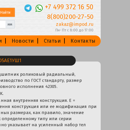
+7 499 372 16 50
8(800)200-27-50
zakaz@impod.ru
мм
Пн-Пт с 8:00 до 17:00
и
Новости
Статьи
Контакты
05AE1УШ1
одшипник роликовый радиальный,
изводство по ГОСТ стандарту, размер
новного исполнения 42305.
K.
ная внутренняя конструкция. Е =
ення конструкция или ее модификация при
ных размерах, как правило, значение
к определенному типу или серии
но указывает на усиленный набор тел