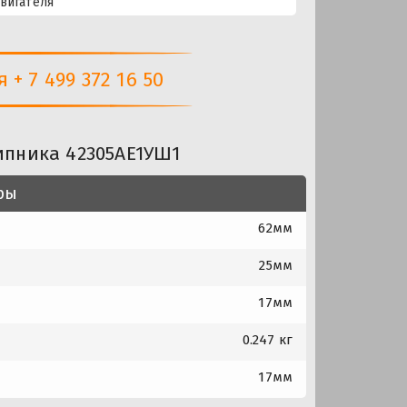
вигателя
+ 7 499 372 16 50
ипника 42305AE1УШ1
ры
62мм
25мм
17мм
0.247 кг
17мм