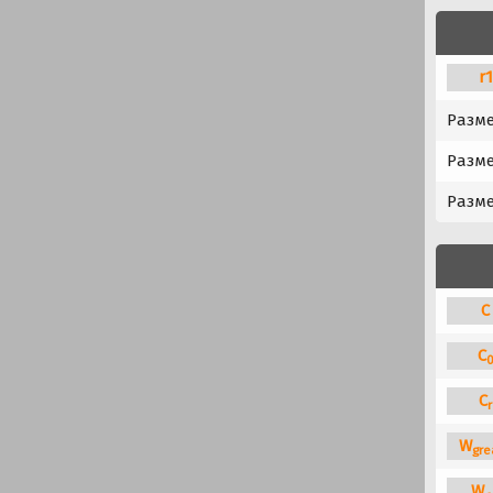
r
Разме
Разме
Разме
C
C
C
r
W
gre
W