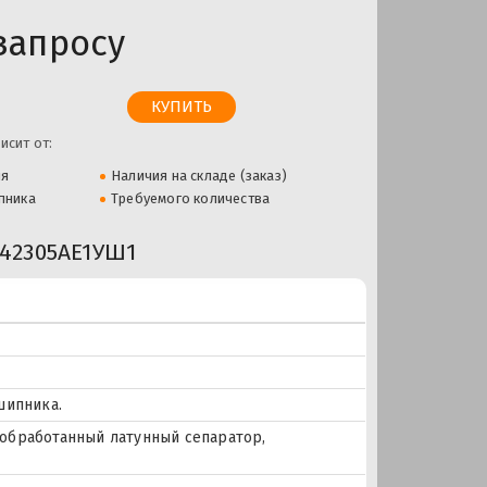
запросу
исит от:
ля
Наличия на складе (заказ)
пника
Требуемого количества
42305AE1УШ1
шипника.
и обработанный латунный сепаратор,