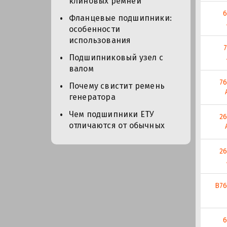
клиновых ремней
6
Фланцевые подшипники:
особенности
использования
Подшипниковый узел с
валом
76
Почему свистит ремень
генератора
Чем подшипники ЕТУ
26
отличаются от обычных
26
В76
6