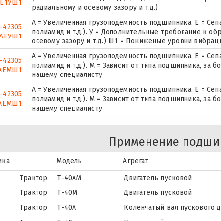
АЕ1УШ1
радиальному и осевому зазору и т.д.)
А = Увеличенная грузоподемность подшипника. Е = Сеп
-42305
полиамид и т.д.). У = Дополнительные требование к об
АЕУШ1
осевому зазору и т.д.) Ш1 = Пониженые уровни вибрац
А = Увеличенная грузоподемность подшипника. Е = Сеп
-42305
полиамид и т.д.). М = Зависит от типа подшипника, за
АЕМШ1
нашему специалисту
А = Увеличенная грузоподемность подшипника. Е = Сеп
-42305
полиамид и т.д.). М = Зависит от типа подшипника, за
АЕМШ1
нашему специалисту
Применение подши
ика
Модель
Агрегат
Трактор
Т-40АМ
Двигатель пусковой
Трактор
Т-40М
Двигатель пусковой
Трактор
Т-40А
Коленчатый вал пускового д