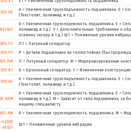
2305 Е1
E1 = Увеличенная грузоподьемность подшипника.
А = Увеличенная грузоподъемность подшипника. Е = Се
2305 АЕ
(Текстолит, полиамид и т.д.).
А = Увеличенная грузоподемность подшипника. Е = Сеп
5АЕУШ1
полиамид и т.д.). У = Дополнительные требование к об
осевому зазору и т.д.) Ш1 = Пониженые уровни вибрац
305 Л1
Л1 = Латунный сепаратор.
2305 Р1
Р = Детали подшипника из теплостойких (быстрорежущ
305 ЛМ
Л = Латунный сепаратор. М = Модернизированная конс
2305 Б1
Б = Бронзовый сепаратор. 1 = Измененная конструкция
А = Увеличенная грузоподъемность подшипника. Е = Се
2305 АЕ
(Текстолит, полиамид и т.д.).
А = Увеличенная грузоподемность подшипника. Е = Сеп
05 АЕМ
полиамид и т.д.). М = Зависит от типа подшипника, за
нашему специалисту
305 АМ
А = Увеличенная грузоподемность подшипника. М = Мо
-42305
Ш1 = Пониженные уровни вибрации.
АЕШ1