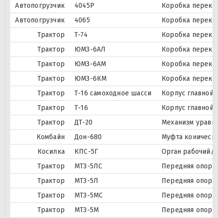
Автопогрузчик
4045Р
Коробка перекл
Автопогрузчик
4065
Коробка перекл
Трактор
Т-74
Коробка перекл
Трактор
ЮМЗ-6АЛ
Коробка перекл
Трактор
ЮМЗ-6АМ
Коробка перекл
Трактор
ЮМЗ-6КМ
Коробка перекл
Трактор
Т-16 самоходное шасси
Корпус главной 
Трактор
Т-16
Корпус главной 
Трактор
ДТ-20
Механизм урав
Комбайн
Дон-680
Муфта коническ
Косилка
КПС-5Г
Орган рабочий/
Трактор
МТЗ-5ЛС
Передняя опора
Трактор
МТЗ-5Л
Передняя опора
Трактор
МТЗ-5МС
Передняя опора
Трактор
МТЗ-5М
Передняя опора