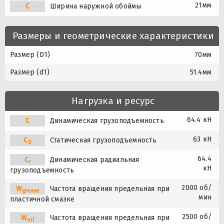
21мм
C
Ширина наружной обоймы
Размеры и геометрические характеристики
Размер (D1)
70мм
Размер (d1)
51.4мм
Нагрузка и ресурс
64.4 кН
C
Динамическая грузоподъемность
63 кН
C
Статическая грузоподъемность
0
64.4
C
Динамическая радиальная
r
кН
грузоподъемность
2000 об/
W
Частота вращения предельная при
grease
мин
пластичной смазке
2500 об/
W
Частота вращения предельная при
oil