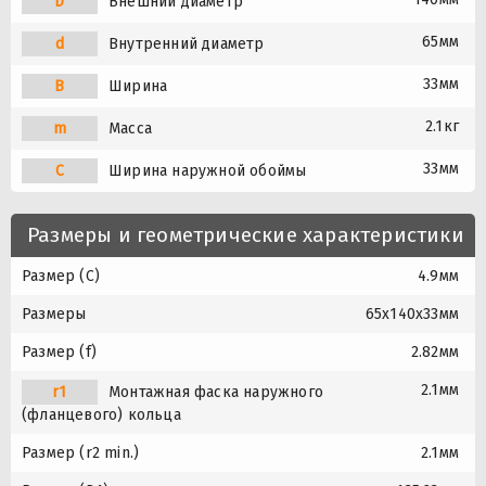
D
Внешний диаметр
65мм
d
Внутренний диаметр
33мм
B
Ширина
2.1кг
m
Масса
33мм
C
Ширина наружной обоймы
Размеры и геометрические характеристики
Размер (C)
4.9мм
Размеры
65x140x33мм
Размер (f)
2.82мм
2.1мм
r1
Монтажная фаска наружного
(фланцевого) кольца
Размер (r2 min.)
2.1мм