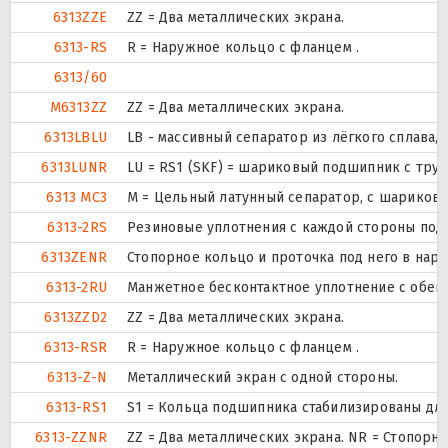
6313ZZE
ZZ = Два металлических экрана.
6313-RS
R = Наружное кольцо с фланцем .
6313/60
M6313ZZ
ZZ = Два металлических экрана.
6313LBLU
LB - массивный сепаратор из лёгкого сплава,
6313LUNR
LU = RS1 (SKF) = шариковый подшипник с тру
6313 MC3
M = Цельный латунный сепаратор, с шариково
6313-2RS
Резиновые уплотнения с каждой стороны под
6313ZENR
Стопорное кольцо и проточка под него в нар
6313-2RU
Манжетное бесконтактное уплотнение с обеих
6313ZZD2
ZZ = Два металлических экрана.
6313-RSR
R = Наружное кольцо с фланцем .
6313-Z-N
Металлический экран с одной стороны.
6313-RS1
S1 = Кольца подшипника стабилизированы для 
6313-ZZNR
ZZ = Два металлических экрана. NR = Стопор