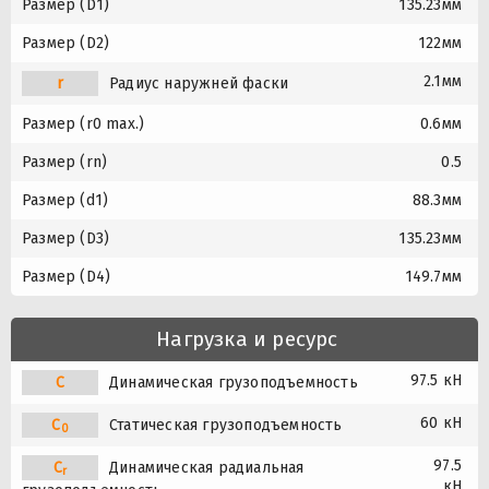
Размер (D1)
135.23мм
Размер (D2)
122мм
2.1мм
r
Радиус наружней фаски
Размер (r0 max.)
0.6мм
Размер (rn)
0.5
Размер (d1)
88.3мм
Размер (D3)
135.23мм
Размер (D4)
149.7мм
Нагрузка и ресурс
97.5 кН
C
Динамическая грузоподъемность
60 кН
C
Статическая грузоподъемность
0
97.5
C
Динамическая радиальная
r
кН