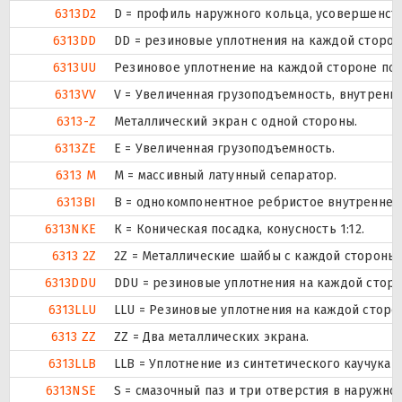
6313D2
D = профиль наружного кольца, усовершенст
6313DD
DD = резиновые уплотнения на каждой сторо
6313UU
Резиновое уплотнение на каждой стороне по
6313VV
V = Увеличенная грузоподъемность, внутренн
6313-Z
Металлический экран с одной стороны.
6313ZE
Е = Увеличенная грузоподъемность.
6313 M
M = массивный латунный сепаратор.
6313BI
B = однокомпонентное ребристое внутреннее
6313NKE
К = Коническая посадка, конусность 1:12.
6313 2Z
2Z = Металлические шайбы с каждой стороны
6313DDU
DDU = резиновые уплотнения на каждой стор
6313LLU
LLU = Резиновые уплотнения на каждой сторо
6313 ZZ
ZZ = Два металлических экрана.
6313LLB
LLB = Уплотнение из синтетического каучука б
6313NSE
S = смазочный паз и три отверстия в наружн