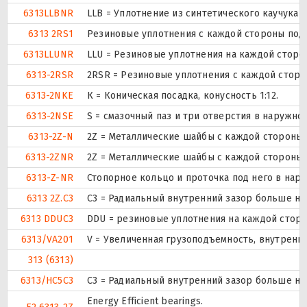
6313LLBNR
LLB = Уплотнение из синтетического каучука б
6313 2RS1
Резиновые уплотнения с каждой стороны под
6313LLUNR
LLU = Резиновые уплотнения на каждой сторо
6313-2RSR
2RSR = Резиновые уплотнения с каждой стор
6313-2NKE
К = Коническая посадка, конусность 1:12.
6313-2NSE
S = смазочный паз и три отверстия в наружн
6313-2Z-N
2Z = Металлические шайбы с каждой стороны
6313-2ZNR
2Z = Металлические шайбы с каждой стороны
6313-Z-NR
Стопорное кольцо и проточка под него в нар
6313 2Z.C3
C3 = Радиальный внутренний зазор больше но
6313 DDUC3
DDU = резиновые уплотнения на каждой сторо
6313/VA201
V = Увеличенная грузоподъемность, внутренн
313 (6313)
6313/HC5C3
C3 = Радиальный внутренний зазор больше но
Energy Efficient bearings.