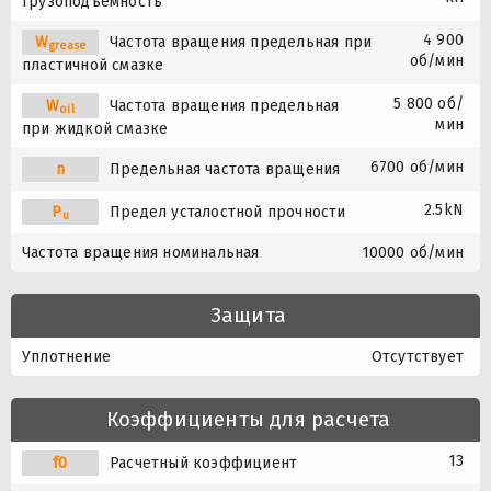
грузоподъемность
4 900
W
Частота вращения предельная при
grease
об/мин
пластичной смазке
5 800 об/
W
Частота вращения предельная
oil
мин
при жидкой смазке
6700 об/мин
n
Предельная частота вращения
2.5kN
P
Предел усталостной прочности
u
Частота вращения номинальная
10000 об/мин
Защита
Уплотнение
Отсутствует
Коэффициенты для расчета
13
f0
Расчетный коэффициент