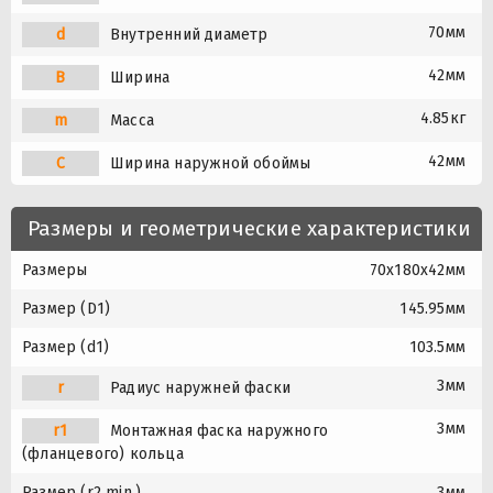
70мм
d
Внутренний диаметр
42мм
B
Ширина
4.85кг
m
Масса
42мм
C
Ширина наружной обоймы
Размеры и геометрические характеристики
Размеры
70x180x42мм
Размер (D1)
145.95мм
Размер (d1)
103.5мм
3мм
r
Радиус наружней фаски
3мм
r1
Монтажная фаска наружного
(фланцевого) кольца
Размер (r2 min.)
3мм