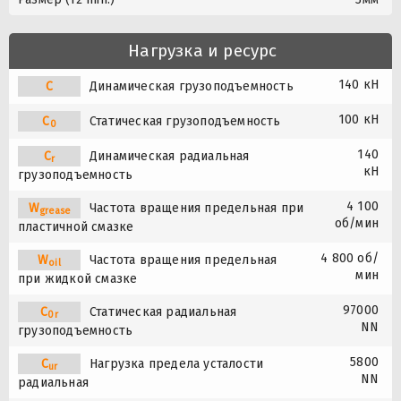
Нагрузка и ресурс
140 кН
C
Динамическая грузоподъемность
100 кН
C
Статическая грузоподъемность
0
140
C
Динамическая радиальная
r
кН
грузоподъемность
4 100
W
Частота вращения предельная при
grease
об/мин
пластичной смазке
4 800 об/
W
Частота вращения предельная
oil
мин
при жидкой смазке
97000
C
Статическая радиальная
0r
NN
грузоподъемность
5800
C
Нагрузка предела усталости
ur
NN
радиальная