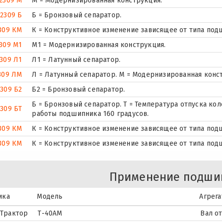
2309 М
М = Модернизированная конструкция.
-2309 Б
Б = Бронзовый сепаратор.
309 КМ
К = Конструктивное изменение зависящее от типа под
309 М1
М1 = Модернизированная конструкция.
2309 Л1
Л1 = Латунный сепаратор.
309 ЛМ
Л = Латунный сепаратор. М = Модернизированная конс
2309 Б2
Б2 = Бронзовый сепаратор.
Б = Бронзовый сепаратор. Т = Температура отпуска ко
2309 БТ
работы подшипника 160 градусов.
309 КМ
К = Конструктивное изменение зависящее от типа под
309 КМ
К = Конструктивное изменение зависящее от типа под
Применение подши
ика
Модель
Агрега
Трактор
Т-40АМ
Вал о