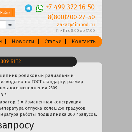
+7 499 372 16 50
8(800)200-27-50
zakaz@impod.ru
мм
Пн-Пт с 8:00 до 17:00
и
Новости
Статьи
Контакты
309 Б1Т2
одшипник роликовый радиальный,
изводство по ГОСТ стандарту, размер
сновного исполнения 2309.
З-3.
аратор. 3 = Измененная конструкция
емпература отпуска колец 250 градусов,
ература работы подшипника 200 градусов.
запросу