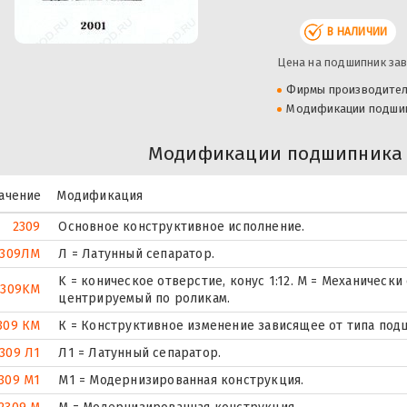
В НАЛИЧИИ
Цена на подшипник зав
Фирмы производите
Модификации подши
Модификации подшипника 5
ачение
Модификация
2309
Основное конструктивное исполнение.
2309ЛM
Л = Латунный сепаратор.
K = коническое отверстие, конус 1:12. М = Механическ
2309KM
центрируемый по роликам.
309 КМ
К = Конструктивное изменение зависящее от типа под
309 Л1
Л1 = Латунный сепаратор.
309 М1
М1 = Модернизированная конструкция.