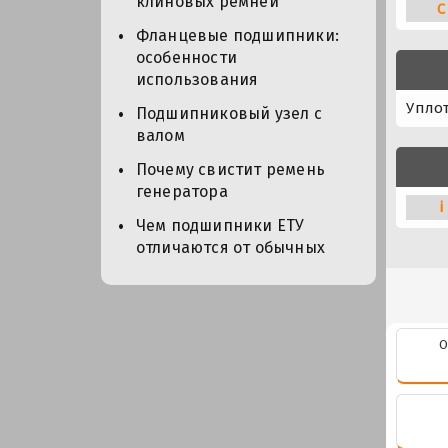
клиновых ремней
C
Фланцевые подшипники:
особенности
использования
Упло
Подшипниковый узел с
валом
Почему свистит ремень
генератора
i
Чем подшипники ЕТУ
отличаются от обычных
О