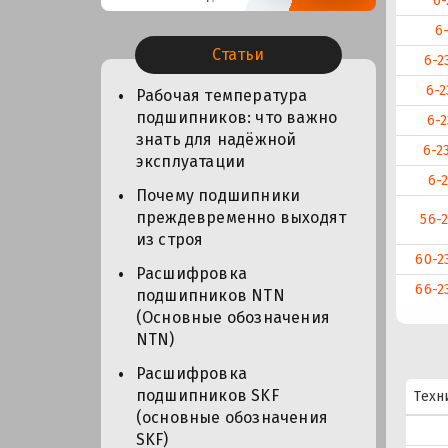
6-
6
Статьи
6-2
6-2
Рабочая температура
подшипников: что важно
6-
знать для надёжной
6-2
эксплуатации
6-
Почему подшипники
преждевременно выходят
56-
из строя
60-2
Расшифровка
66-2
подшипников NTN
(Основные обозначения
NTN)
Расшифровка
подшипников SKF
Техн
(основные обозначения
SKF)