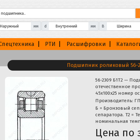
мм
d
мм
B
Спецтехника
РТИ
Расшифровки
Каталог
Подшипник роликовый 56-2
56-2309 Б1Т2 — П
отечественное про
45x100x25 номер о
Производитель: ГП
Б = Бронзовый сеп
сепаратора. Т2 = Т
номинальная темп
Цена по 