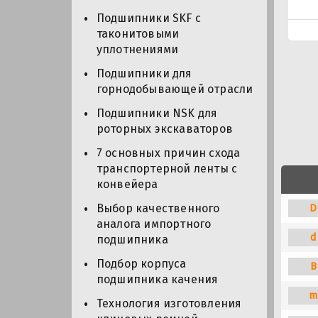
Подшипники SKF с
таконитовыми
уплотнениями
Подшипники для
горнодобывающей отрасли
Подшипники NSK для
роторных экскаваторов
7 основных причин схода
транспортерной ленты с
конвейера
D
Выбор качественного
аналога импортного
d
подшипника
Подбор корпуса
B
подшипника качения
m
Технология изготовления