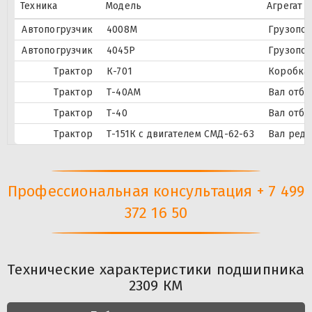
Техника
Модель
Агрегат
Автопогрузчик
4008М
Грузопо
Автопогрузчик
4045Р
Грузопо
Трактор
К-701
Коробка
Трактор
Т-40АМ
Вал отбо
Трактор
Т-40
Вал отбо
Трактор
Т-151К с двигателем СМД-62-63
Вал реду
Профессиональная консультация + 7 499
372 16 50
Технические характеристики подшипника
2309 КМ