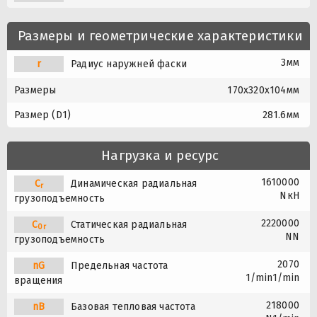
Размеры и геометрические характеристики
3мм
r
Радиус наружней фаски
Размеры
170x320x104мм
Размер (D1)
281.6мм
Нагрузка и ресурс
1610000
C
Динамическая радиальная
r
NкН
грузоподъемность
2220000
C
Статическая радиальная
0r
NN
грузоподъемность
2070
nG
Предельная частота
1/min1/min
вращения
218000
nB
Базовая тепловая частота