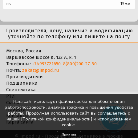
ns
15мм
Производителя, цену, наличие и модификацию
уточняйте по телефону или пишите на почту
Москва, Россия
Варшавское шоссе д. 132 А, к. 1
Телефоны:
+74993721650
,
8(800)200-27-50
Почта:
zakaz@impod.ru
Производители
Подшипники
Спецтехника
РТИ
Наш сайт использует файлы cookie для обеспечения
Статьи
работоспособности, анализа трафика и повышения удобства
Новости
работы. Продолжая использовать сайт, вы соглашаетесь с
Контакты
нашей [
Политикой конфиденциальности
] и использованием
Карта сайта
cookie.
Принять
©
Impod.ru - Продажа подшипников в Москве