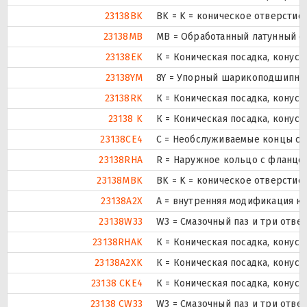
23138BK
BK = K = коническое отверстие,
23138MB
MB = Обработанный латунный с
23138EK
К = Коническая посадка, конусно
23138YM
8Y = Упорный шарикоподшипник
23138RK
К = Коническая посадка, конусно
23138 K
К = Коническая посадка, конусно
23138CE4
С = Необслуживаемые концы ст
23138RHA
R = Наружное кольцо с фланцем
23138MBK
BK = K = коническое отверстие,
23138A2X
A = внутренняя модификация к
23138W33
W3 = Смазочный паз и три отве
23138RHAK
К = Коническая посадка, конусно
23138A2XK
К = Коническая посадка, конусно
23138 CKE4
К = Коническая посадка, конусно
23138 CW33
W3 = Смазочный паз и три отве