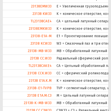
23138EMW33
E = Увеличенная грузоподъемно
23138 KW33
K = коническое отверстие, кону
TL23138CAE4
CA = цельный латунный сепара
23138EMKW33
K = коническое отверстие, кону
23138-E1A-M
E1 = Проектирование повышенн
23138 KCW33
W3 = Смазочный паз и три отве
23138-MB-W33
MB = Обработанный латунный се
23138 CC.W33
Радиальный сферический ролик
TL23138CAKE4
CA = Цельный обработанный ла
23138 CCK.W33
CC = сферический роликоподшип
23138 E1A.K.M
K = коническое отверстие, кон
23138-E1-TVPB
TVP = сегментный сепаратор, и
23138 E1A.M.C3
M = Цельный латунный сепарат
23138-K-MB-W33
MB = Обработанный латунный се
23138 CC.C3W33
C3W33 = C3 = Радиальный внутр