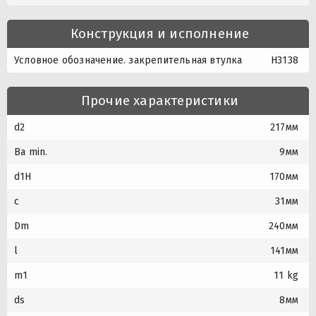
Конструкция и исполнение
Условное обозначение. закрепительная втулка
H3138
Прочие характеристики
d2
217мм
Ba min.
9мм
d1H
170мм
c
31мм
Dm
240мм
l
141мм
m1
11 kg
ds
8мм