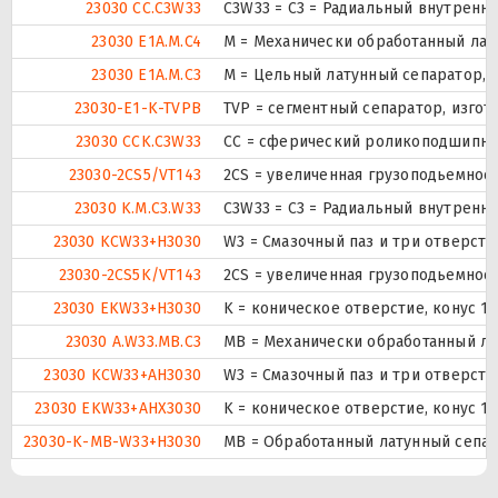
23030 CC.C3W33
C3W33 = C3 = Радиальный внутренни
23030 E1A.M.C4
М = Механически обработанный лат
23030 E1A.M.C3
M = Цельный латунный сепаратор, 
23030-E1-K-TVPB
TVP = сегментный сепаратор, изго
23030 CCK.C3W33
CC = сферический роликоподшипник 
23030-2CS5/VT143
2CS = увеличенная грузоподьемнос
23030 K.M.C3.W33
C3W33 = C3 = Радиальный внутренни
23030 KCW33+H3030
W3 = Смазочный паз и три отверст
23030-2CS5K/VT143
2CS = увеличенная грузоподьемнос
23030 EKW33+H3030
K = коническое отверстие, конус 1
23030 A.W33.MB.C3
MB = Механически обработанный ла
23030 KCW33+AH3030
W3 = Смазочный паз и три отверст
23030 EKW33+AHX3030
K = коническое отверстие, конус 1
23030-K-MB-W33+H3030
MB = Обработанный латунный сепар