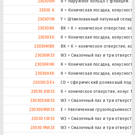
23030RH
R = Наружное кольцо с фланцем .
23030 K
К = Коническая посадка, конусность 
23030YM
Y = Штампованный латунный сепара
23030BK
BK = K = коническое отверстие, ко
23030EK
К = Коническая посадка, конусность 
23030MBK
BK = K = коническое отверстие, ко
23030W33
W3 = Смазочный паз и три отверст
23030RHK
К = Коническая посадка, конусность 
23030AXK
К = Коническая посадка, конусность 
23030CDE4
CD = сферический роликовый подши
23030 KW33
K = коническое отверстие, конус 1
23030EAW33
W3 = Смазочный паз и три отверст
23030EMW33
E = Увеличенная грузоподъемность
23030 CW33
W3 = Смазочный паз и три отверст
23030 MW33
W3 = Смазочный паз и три отверст