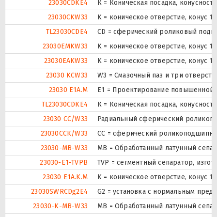
23030CDKE4
К = Коническая посадка, конусность 
23030CKW33
K = коническое отверстие, конус 1
TL23030CDE4
CD = сферический роликовый подши
23030EMKW33
K = коническое отверстие, конус 1
23030EAKW33
K = коническое отверстие, конус 1
23030 KCW33
W3 = Смазочный паз и три отверст
23030 E1A.M
E1 = Проектирование повышенной 
TL23030CDKE4
К = Коническая посадка, конусность 
23030 CC/W33
Радиальный сферический роликопод
23030CCK/W33
CC = сферический роликоподшипник
23030-MB-W33
MB = Обработанный латунный сепар
23030-E1-TVPB
TVP = сегментный сепаратор, изго
23030 E1A.K.M
K = коническое отверстие, конус 1
23030SWRCDg2E4
G2 = установка с нормальным предн
23030-K-MB-W33
MB = Обработанный латунный сепар