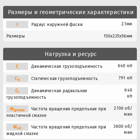
Размеры и геометрические характеристики
2.1мм
r
Радиус наружней фаски
Размеры
150x225x56мм
Нагрузка и ресурс
640 кН
C
Динамическая грузоподъемность
791 кН
C
Статическая грузоподъемность
0
640
C
Динамическая радиальная
r
кН
грузоподъемность
2700 об/
W
Частота вращения предельная при
grease
мин
пластичной смазке
3600 об/
W
Частота вращения предельная при
oil
мин
жидкой смазке