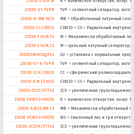
23030 E1A.K.M
K = коническое отверстие, конус 1
23030-E1-TVPB
TVP = сегментный сепаратор, изго
23030-K-MB-W33
MB = Обработанный латунный сепар
23030 CC.C3W33
C3W33 = C3 = Радиальный внутренни
23030 E1A.M.C4
М = Механически обработанный лат
23030 E1A.M.C3
M = Цельный латунный сепаратор, 
23030SWRCDg2E4
G2 = установка с нормальным предн
23030-E1-K-TVPB
TVP = сегментный сепаратор, изго
23030 CCK.C3W33
CC = сферический роликоподшипник 
23030 K.M.C3.W33
C3W33 = C3 = Радиальный внутренни
23030-2CS5/VT143
2CS = увеличенная грузоподьемнос
23030 EKW33+H3030
K = коническое отверстие, конус 1
23030 A.W33.MB.C3
MB = Механически обработанный ла
23030 KCW33+H3030
W3 = Смазочный паз и три отверст
23030-2CS5K/VT143
2CS = увеличенная грузоподьемнос