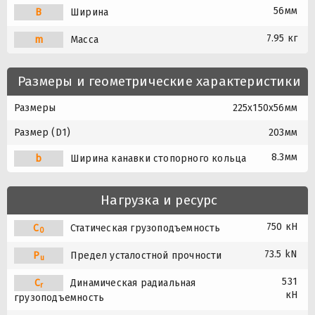
56мм
B
Ширина
7.95 кг
m
Масса
Размеры и геометрические характеристики
Размеры
225x150x56мм
Размер (D1)
203мм
8.3мм
b
Ширина канавки стопорного кольца
Нагрузка и ресурс
750 кН
C
Статическая грузоподъемность
0
73.5 kN
P
Предел усталостной прочности
u
531
C
Динамическая радиальная
r
кН
грузоподъемность