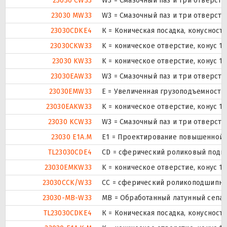
23030 CW33
W3 = Смазочный паз и три отверст
23030 MW33
W3 = Смазочный паз и три отверст
23030CDKE4
К = Коническая посадка, конусность 
23030CKW33
K = коническое отверстие, конус 1
23030 KW33
K = коническое отверстие, конус 1
23030EAW33
W3 = Смазочный паз и три отверст
23030EMW33
E = Увеличенная грузоподъемность
23030EAKW33
K = коническое отверстие, конус 1
23030 KCW33
W3 = Смазочный паз и три отверст
23030 E1A.M
E1 = Проектирование повышенной 
TL23030CDE4
CD = сферический роликовый подши
23030EMKW33
K = коническое отверстие, конус 1
23030CCK/W33
CC = сферический роликоподшипник
23030-MB-W33
MB = Обработанный латунный сепар
TL23030CDKE4
К = Коническая посадка, конусность 