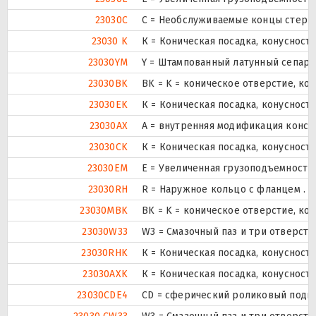
23030C
С = Необслуживаемые концы стержн
23030 K
К = Коническая посадка, конусность 
23030YM
Y = Штампованный латунный сепара
23030BK
BK = K = коническое отверстие, ко
23030EK
К = Коническая посадка, конусность 
23030AX
A = внутренняя модификация конст
23030CK
К = Коническая посадка, конусность 
23030EM
E = Увеличенная грузоподъемность
23030RH
R = Наружное кольцо с фланцем .
23030MBK
BK = K = коническое отверстие, ко
23030W33
W3 = Смазочный паз и три отверст
23030RHK
К = Коническая посадка, конусность 
23030AXK
К = Коническая посадка, конусность 
23030CDE4
CD = сферический роликовый подши