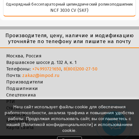
Однорядный бессепараторный цилиндрический роликоподшипник
NCF 3030 CV (SKF)
Производителя, цену, наличие и модификацию
уточняйте по телефону или пишите на почту
Москва, Россия
Варшавское шоссе д. 132 А, к. 1
Телефоны:
+74993721650
,
8(800)200-27-50
Почта:
zakaz@impod.ru
Производители
Подшипники
Спецтехника
РТИ
Наш сайт использует файлы cookie для обеспечения
Статьи
работоспособности, анализа трафика и повышения удобства
Новости
работы. Продолжая использовать сайт, вы соглашаетесь с
Контакты
нашей [
Политикой конфиденциальности
] и использованием
Карта сайта
cookie.