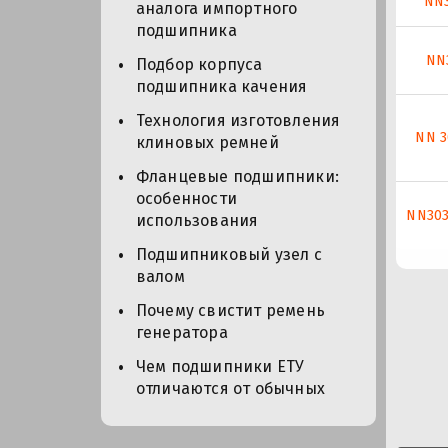
NN
аналога импортного
подшипника
NN
Подбор корпуса
подшипника качения
Технология изготовления
NN 3
клиновых ремней
Фланцевые подшипники:
особенности
NN30
использования
Подшипниковый узел с
валом
Почему свистит ремень
генератора
Чем подшипники ЕТУ
отличаются от обычных