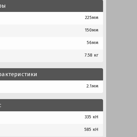
ры
225мм
150мм
56мм
7.58 кг
рактеристики
2.1мм
с
335 кН
585 кН