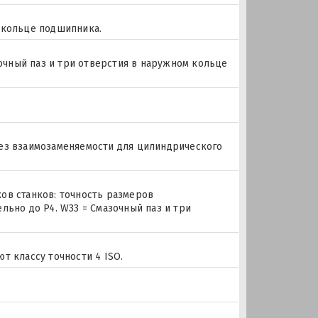
 кольце подшипника.
азочный паз и три отверстия в наружном кольце
без взаимозаменяемости для цилиндрического
ов станков: точность размеров
льно до P4. W33 = Смазочный паз и три
т классу точности 4 ISO.