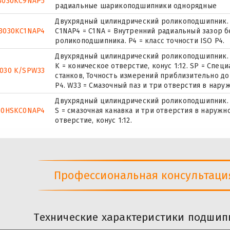
3030KC9NAP5
радиальные шарикоподшипники однорядные
Двухрядный цилиндрический роликоподшипник.
3030KC1NAP4
C1NAP4 = C1NA = Внутренний радиальный зазор 
роликоподшипника. P4 = класс точности ISO P4.
Двухрядный цилиндрический роликоподшипник.
K = коническое отверстие, конус 1:12. SP = Спе
030 K/SPW33
станков, Точность измерений приблизительно до
P4. W33 = Смазочный паз и три отверстия в нар
Двухрядный цилиндрический роликоподшипник.
30HSKC0NAP4
S = смазочная канавка и три отверстия в наруж
отверстие, конус 1:12.
Профессиональная консультация 
Технические характеристики подшипн