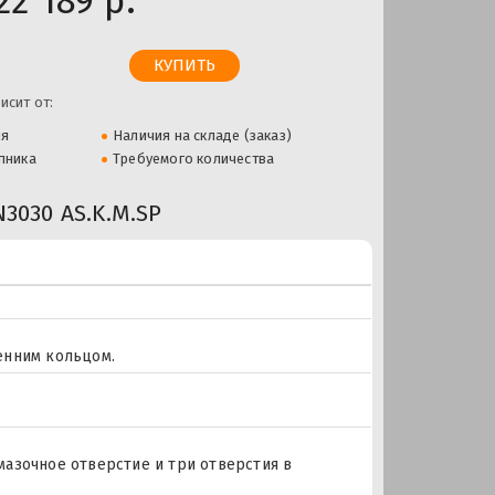
22 189 р.
исит от:
ля
Наличия на складе (заказ)
пника
Требуемого количества
030 AS.K.M.SP
енним кольцом.
 Смазочное отверстие и три отверстия в