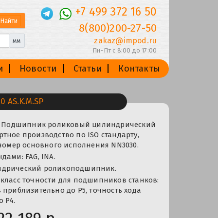
+7 499 372 16 50
8(800)200-27-50
zakaz@impod.ru
мм
Пн-Пт с 8:00 до 17:00
и
Новости
Статьи
Контакты
 AS.K.M.SP
 — Подшипник роликовый цилиндрический
тное производство по ISO стандарту,
 номер основного исполнения NN3030.
дами: FAG, INA.
ндрический роликоподшипник.
класс точности для подшипников станков:
 приблизительно до P5, точность хода
 P4.