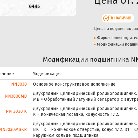
Цена от:
В НАЛИЧИИ
Цена на подшипник зав
Фирмы производите
Модификации подши
Модификации подшипника NN3
ачение
Модификация
NN3030
Основное конструктивное исполнение.
Двухрядный цилиндрический роликоподшипник.
NN3030MB
MB = Обработанный латунный сепаратор с внутр
Двухрядный цилиндрический роликоподшипник.
NN 3030 K
К = Коническая посадка, конусность 1:12.
Двухрядный цилиндрический роликоподшипник.
NN3030MBKR
BK = K = коническое отверстие, конус 1:12. D1 =
наружном кольце подшипника.