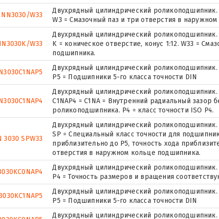
Двухрядный цилиндрический роликоподшипник.
NN3030/W33
W3 = Смазочный паз и три отверстия в наружном
Двухрядный цилиндрический роликоподшипник.
NN3030K/W33
K = коническое отверстие, конус 1:12. W33 = См
подшипника.
Двухрядный цилиндрический роликоподшипник.
N3030C1NAP5
P5 = Подшипники 5-го класса точности DIN
Двухрядный цилиндрический роликоподшипник.
N3030C1NAP4
C1NAP4 = C1NA = Внутренний радиальный зазор 
роликоподшипника. P4 = класс точности ISO P4.
Двухрядный цилиндрический роликоподшипник.
SP = Специальный класс точности для подшипник
 3030 SPW33
приблизительно до P5, точность хода приблизите
отверстия в наружном кольце подшипника.
Двухрядный цилиндрический роликоподшипник.
3030KC0NAP4
P4 = Точность размеров и вращения соответствую
Двухрядный цилиндрический роликоподшипник.
3030KC1NAP5
P5 = Подшипники 5-го класса точности DIN
Двухрядный цилиндрический роликоподшипник.