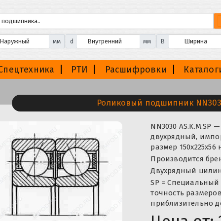
мм
d
мм
B
Спецтехника
РТИ
Расшифровки
Каталог
Роликовый подшипник NN3030
NN3030 AS.K.M.SP
двухрядный, импор
размер 150x225x56
Производится брен
Двухрядный цили
SP = Специальный 
точность размеров
приблизительно до