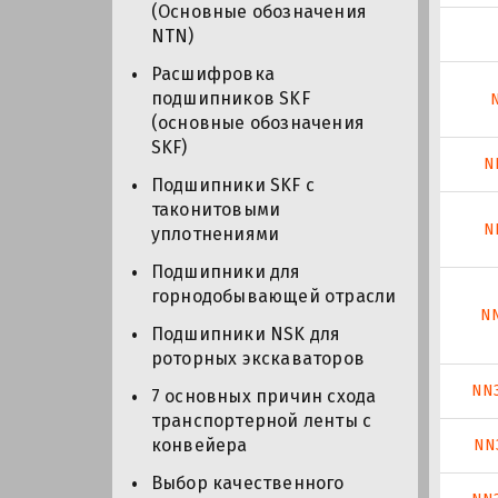
(Основные обозначения
NTN)
Расшифровка
подшипников SKF
(основные обозначения
SKF)
N
Подшипники SKF с
таконитовыми
N
уплотнениями
Подшипники для
горнодобывающей отрасли
NN
Подшипники NSK для
роторных экскаваторов
NN
7 основных причин схода
транспортерной ленты с
конвейера
NN
Выбор качественного