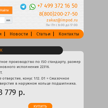
+7 499 372 16 50
8(800)200-27-50
zakaz@impod.ru
мм
Пн-Пт с 8:00 до 17:00
и
Новости
Статьи
Контакты
K
ное производство по ISO стандарту, размер
сновного исполнения 22316.
T.
е отверстие, конус 1:12. D1 = Смазочное
тверстия в наружном кольце подшипника.
3 779 р.