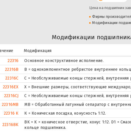
Цена на подшипник зав
Фирмы производите
Модификации подши
Модификации подшипника
ачение
Модификация
22316
Основное конструктивное исполнение.
22316B
B = однокомпонентное ребристое внутреннее кольц
22316C
С = Необслуживаемые концы стержней, внутренняя 
22316EX
X = Внешние размеры, соответствующие междунаро
22316CJ
С = Необслуживаемые концы стержней, внутренняя 
22316MB
MB = Обработанный латунный сепаратор с внутренн
22316 K
К = Коническая посадка, конусность 1:12.
BK = K = коническое отверстие, конус 1:12. D1 = См
22316BK
кольце подшипника.