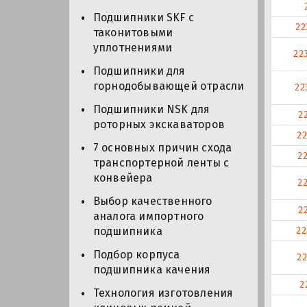
Подшипники SKF с
22
таконитовыми
уплотнениями
22
Подшипники для
горнодобывающей отрасли
22
Подшипники NSK для
2
роторных экскаваторов
2
7 основных причин схода
2
транспортерной ленты с
конвейера
2
Выбор качественного
2
аналога импортного
2
подшипника
Подбор корпуса
2
подшипника качения
2
Технология изготовления