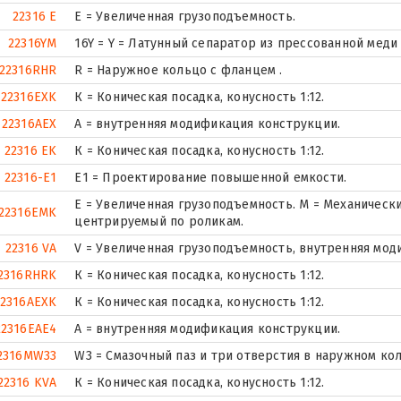
22316 E
Е = Увеличенная грузоподъемность.
22316YM
16Y = Y = Латунный сепаратор из прессованной мед
22316RHR
R = Наружное кольцо с фланцем .
22316EXK
К = Коническая посадка, конусность 1:12.
22316AEX
A = внутренняя модификация конструкции.
22316 EK
К = Коническая посадка, конусность 1:12.
22316-E1
E1 = Проектирование повышенной емкости.
E = Увеличенная грузоподъемность. М = Механическ
22316EMK
центрируемый по роликам.
22316 VA
V = Увеличенная грузоподъемность, внутренняя мод
2316RHRK
К = Коническая посадка, конусность 1:12.
22316AEXK
К = Коническая посадка, конусность 1:12.
22316EAE4
A = внутренняя модификация конструкции.
2316MW33
W3 = Смазочный паз и три отверстия в наружном ко
22316 KVA
К = Коническая посадка, конусность 1:12.