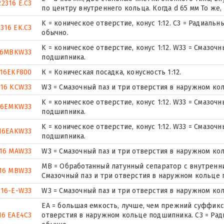
22316 E.C3
по центру внутреннего кольца. Когда d 65 мм То же, 
K = коническое отверстие, конус 1:12. C3 = Радиал
2316 EK.C3
обычно.
K = коническое отверстие, конус 1:12. W33 = Смазоч
16MBKW33
подшипника.
316EKF800
К = Коническая посадка, конусность 1:12.
316 KCW33
W3 = Смазочный паз и три отверстия в наружном ко
K = коническое отверстие, конус 1:12. W33 = Смазоч
16EMKW33
подшипника.
K = коническое отверстие, конус 1:12. W33 = Смазоч
16EAKW33
подшипника.
16 MAW33
W3 = Смазочный паз и три отверстия в наружном ко
MB = Обработанный латунный сепаратор с внутренни
16 MBW33
Смазочный паз и три отверстия в наружном кольце
316-E-W33
W3 = Смазочный паз и три отверстия в наружном ко
EA = большая емкость, лучше, чем прежний суффикс E
16 EAE4C3
отверстия в наружном кольце подшипника. C3 = Рад