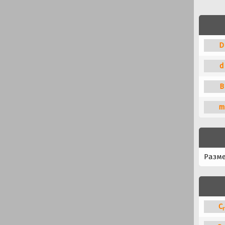
D
d
B
m
Разм
C
r