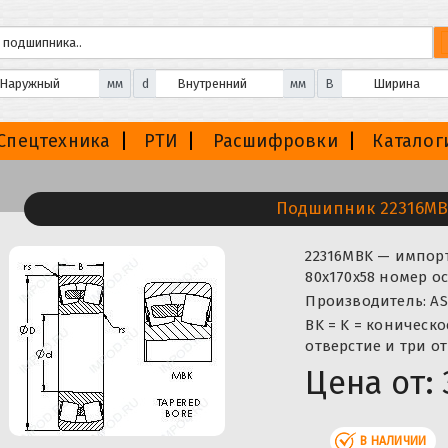
мм
d
мм
B
Спецтехника
РТИ
Расшифровки
Каталог
Подшипник 22316MB
22316MBK — импорт
80x170x58 номер о
Производитель: AS
BK = K = коническо
отверстие и три о
Цена от:
В НАЛИЧИИ