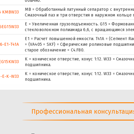
обычно.
MB = Обработанный латунный сепаратор с внутренни
6 KMBW33
Смазочный паз и три отверстия в наружном кольце
E = Увеличенная грузоподъемность. G15 = Формован
6EG15W33
стекловолокном полиамида 6,6, с вращающимся эле
E1 = Расчет повышенной емкости. T41A = (Сегмент Rad. I
6-E1-T41A
= (VA405 = SKF) = Сферические роликовые подшипни
старое обозначение = C4.F80.
K = коническое отверстие, конус 1:12. W33 = Смазоч
EG15KW33
подшипника.
K = коническое отверстие, конус 1:12. W33 = Смазоч
6-E-K-W33
подшипника.
Профессиональная консультация 