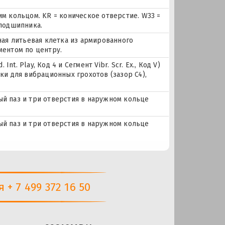
м кольцом. KR = коническое отверстие. W33 =
 подшипника.
ная литьевая клетка из армированного
ментом по центру.
nt. Play, Код 4 и Сегмент Vibr. Scr. Ex., Код V)
ки для вибрационных грохотов (зазор C4),
ный паз и три отверстия в наружном кольце
ный паз и три отверстия в наружном кольце
+ 7 499 372 16 50