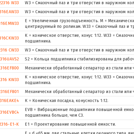
22316 W33
W3 = Смазочный паз и три отверстия в наружном ко
316EAW33
W3 = Смазочный паз и три отверстия в наружном ко
E = Увеличенная грузоподъемность. М = Механическ
316EMW33
центрируемый по роликам. W33 = Смазочный паз и 
K = коническое отверстие, конус 1:12. W33 = Смазоч
316CKW33
подшипника.
2316 CW33
W3 = Смазочный паз и три отверстия в наружном ко
2316UAVS2
S2 = Кольца подшипника стабилизированы для рабочи
2316EF800
Механически обработанный сепаратор из стали или 
K = коническое отверстие, конус 1:12. W33 = Смазоч
2316 KW33
подшипника.
2316EF801
Механически обработанный сепаратор из стали или 
2316EAKE4
К = Коническая посадка, конусность 1:12.
EVB = Вибрационные подшипники повышенной емкост
2316EVBC4
подшипника больше, чем C3.
2316-E1-K
E1 = Проектирование повышенной емкости.
E = d ≤65 мм, две стальные клетки оконного типа, 