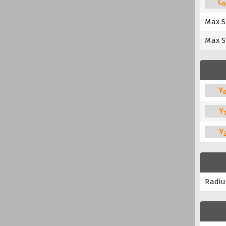
C
0
Max S
Max S
Y
Y
Y
Radius