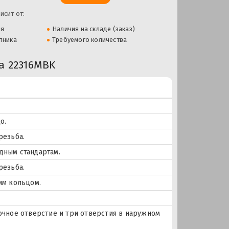
исит от:
ля
Наличия на складе (заказ)
пника
Требуемого количества
 22316MBK
о.
резьба.
дным стандартам.
резьба.
им кольцом.
азочное отверстие и три отверстия в наружном