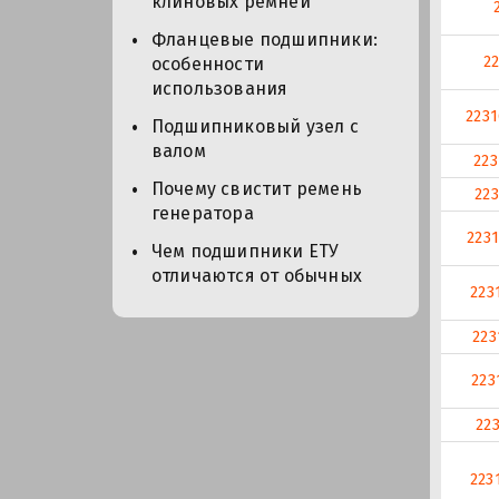
клиновых ремней
Фланцевые подшипники:
2
особенности
использования
223
Подшипниковый узел с
валом
22
Почему свистит ремень
22
генератора
223
Чем подшипники ЕТУ
отличаются от обычных
223
223
223
22
223