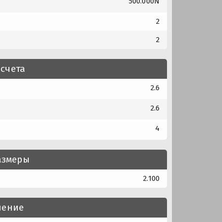
500.000N
2
2
счета
2.6
2.6
4
азмеры
2.100
нение