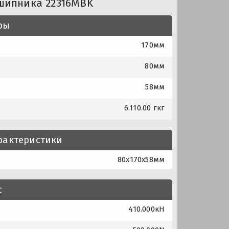
шипника 22316MBK
ры
170мм
80мм
58мм
6.110.00 гкг
рактеристики
80x170x58мм
с
410.000кН