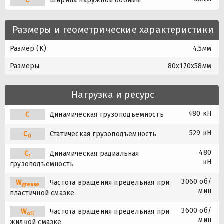
C
Ширина наружной обоймы
Размеры и геометрические характеристики
Размер (K)
4.5мм
Размеры
80x170x58мм
Нагрузка и ресурс
480 кН
C
Динамическая грузоподъемность
529 кН
C
Статическая грузоподъемность
0
480
C
Динамическая радиальная
r
кН
грузоподъемность
3060 об/
W
Частота вращения предельная при
grease
мин
пластичной смазке
3600 об/
W
Частота вращения предельная при
oil
мин
жидкой смазке