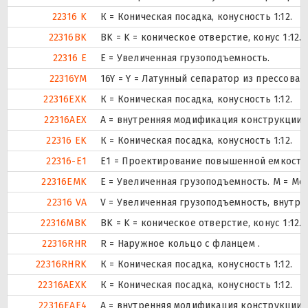
22316 K
К = Коническая посадка, конусность 1:12.
22316BK
BK = K = коническое отверстие, конус 1:12
22316 E
Е = Увеличенная грузоподъемность.
22316YM
16Y = Y = Латунный сепаратор из прессова
22316EXK
К = Коническая посадка, конусность 1:12.
22316AEX
A = внутренняя модификация конструкции.
22316 EK
К = Коническая посадка, конусность 1:12.
22316-E1
E1 = Проектирование повышенной емкости
22316EMK
E = Увеличенная грузоподъемность. М = М
22316 VA
V = Увеличенная грузоподъемность, внутр
22316MBK
BK = K = коническое отверстие, конус 1:12
22316RHR
R = Наружное кольцо с фланцем .
22316RHRK
К = Коническая посадка, конусность 1:12.
22316AEXK
К = Коническая посадка, конусность 1:12.
22316EAE4
A = внутренняя модификация конструкции.