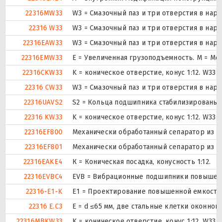
22316MW33
W3 = Смазочный паз и три отверстия в на
22316 W33
W3 = Смазочный паз и три отверстия в на
22316EAW33
W3 = Смазочный паз и три отверстия в на
22316EMW33
E = Увеличенная грузоподъемность. М = Ме
22316CKW33
K = коническое отверстие, конус 1:12. W33
22316 CW33
W3 = Смазочный паз и три отверстия в на
22316UAVS2
S2 = Кольца подшипника стабилизированы д
22316 KW33
K = коническое отверстие, конус 1:12. W33
22316EF800
Механически обработанный сепаратор из ст
22316EF801
Механически обработанный сепаратор из ст
22316EAKE4
К = Коническая посадка, конусность 1:12.
22316EVBC4
EVB = Вибрационные подшипники повышенно
22316-E1-K
E1 = Проектирование повышенной емкости
22316 E.C3
E = d ≤65 мм, две стальные клетки оконног
22316MBKW33
K = коническое отверстие, конус 1:12. W33