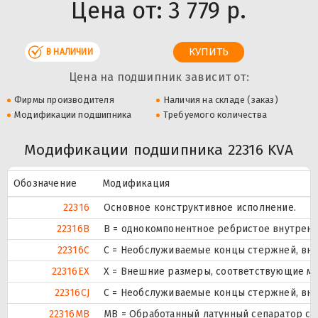
Цена от:
3 779 р.
В НАЛИЧИИ
Цена на подшипник зависит от:
Фирмы производителя
Наличия на складе (заказ)
Модификации подшипника
Требуемого количества
Модификации подшипника 22316 KVA
Обозначение
Модификация
22316
Основное конструктивное исполнение.
22316B
B = однокомпонентное ребристое внутренн
22316C
С = Необслуживаемые концы стержней, вну
22316EX
X = Внешние размеры, соответствующие м
22316CJ
С = Необслуживаемые концы стержней, вну
22316MB
MB = Обработанный латунный сепаратор с 