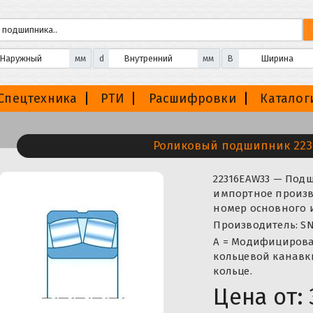
мм
d
мм
B
Спецтехника
РТИ
Расшифровки
Каталог
Роликовый подшипник 223
22316EAW33 — Под
импортное произво
номер основного и
Производитель: SN
A = Модифицирован
кольцевой канавк
кольце.
Цена от: