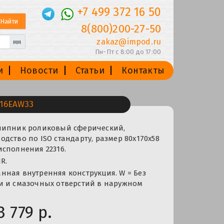
+7 499 372 16 50
8(800)200-27-50
zakaz@impod.ru
мм
Пн-Пт с 8:00 до 17:00
и
Новости
Статьи
Контакты
16EAW33
шипник роликовый сферический,
дство по ISO стандарту, размер 80x170x58
сполнения 22316.
R.
ная внутренняя конструкция. W = Без
и и смазочных отверстий в наружном
3 779 р.