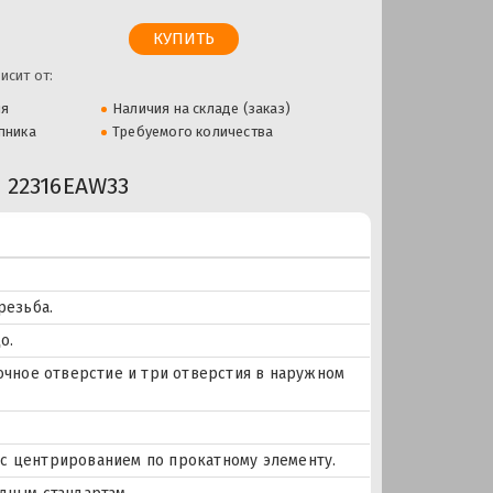
исит от:
ля
Наличия на складе (заказ)
пника
Требуемого количества
22316EAW33
резьба.
о.
азочное отверстие и три отверстия в наружном
и с центрированием по прокатному элементу.