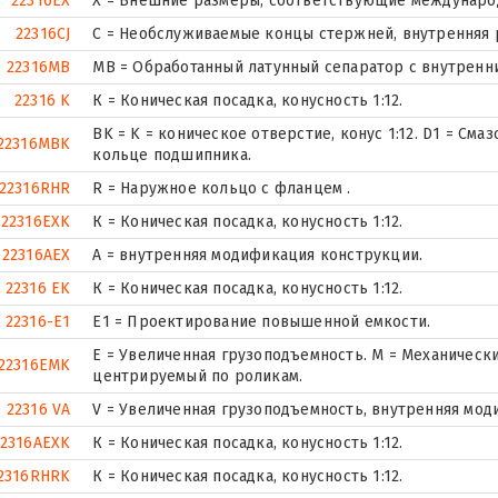
22316EX
X = Внешние размеры, соответствующие междунаро
22316CJ
С = Необслуживаемые концы стержней, внутренняя 
22316MB
MB = Обработанный латунный сепаратор с внутренн
22316 K
К = Коническая посадка, конусность 1:12.
BK = K = коническое отверстие, конус 1:12. D1 = См
22316MBK
кольце подшипника.
22316RHR
R = Наружное кольцо с фланцем .
22316EXK
К = Коническая посадка, конусность 1:12.
22316AEX
A = внутренняя модификация конструкции.
22316 EK
К = Коническая посадка, конусность 1:12.
22316-E1
E1 = Проектирование повышенной емкости.
E = Увеличенная грузоподъемность. М = Механическ
22316EMK
центрируемый по роликам.
22316 VA
V = Увеличенная грузоподъемность, внутренняя мод
22316AEXK
К = Коническая посадка, конусность 1:12.
2316RHRK
К = Коническая посадка, конусность 1:12.