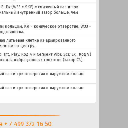
. E4 (W33 = SKF) = смазочный паз и три
иальный внутренний зазор больше, чем
м кольцом. KR = коническое отверстие. W33 =
 подшипника.
ная литьевая клетка из армированного
ментом по центру.
nt. Play, Код 4 и Сегмент Vibr. Scr. Ex., Код V)
ки для вибрационных грохотов (зазор C4),
ный паз и три отверстия в наружном кольце
ный паз и три отверстия в наружном кольце
+ 7 499 372 16 50