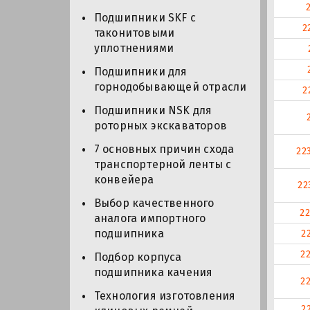
Подшипники SKF с
2
таконитовыми
уплотнениями
Подшипники для
горнодобывающей отрасли
2
Подшипники NSK для
роторных экскаваторов
7 основных причин схода
22
транспортерной ленты с
конвейера
22
Выбор качественного
2
аналога импортного
подшипника
2
2
Подбор корпуса
подшипника качения
2
Технология изготовления
2