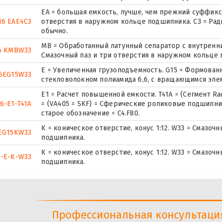
EA = большая емкость, лучше, чем прежний суффикс E
16 EAE4C3
отверстия в наружном кольце подшипника. C3 = Рад
обычно.
MB = Обработанный латунный сепаратор с внутренни
6 KMBW33
Смазочный паз и три отверстия в наружном кольце
E = Увеличенная грузоподъемность. G15 = Формован
6EG15W33
стекловолокном полиамида 6,6, с вращающимся эле
E1 = Расчет повышенной емкости. T41A = (Сегмент Rad. I
6-E1-T41A
= (VA405 = SKF) = Сферические роликовые подшипни
старое обозначение = C4.F80.
K = коническое отверстие, конус 1:12. W33 = Смазоч
EG15KW33
подшипника.
K = коническое отверстие, конус 1:12. W33 = Смазоч
6-E-K-W33
подшипника.
Профессиональная консультация 