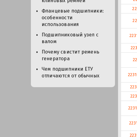
клиновых ремней
2
Фланцевые подшипники:
особенности
2
использования
Подшипниковый узел с
223
валом
22
Почему свистит ремень
генератора
2
Чем подшипники ЕТУ
223
отличаются от обычных
22
22
223
223
223