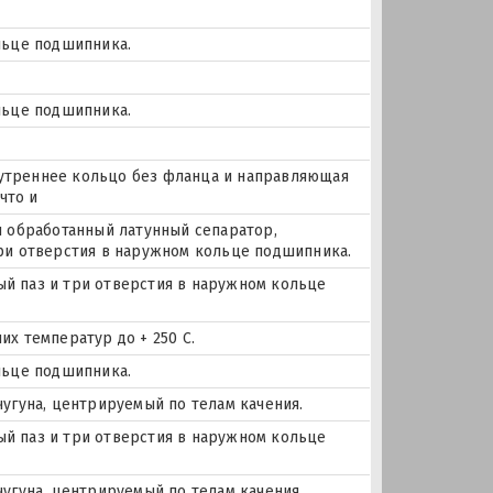
льце подшипника.
льце подшипника.
внутреннее кольцо без фланца и направляющая
что и
и обработанный латунный сепаратор,
три отверстия в наружном кольце подшипника.
ный паз и три отверстия в наружном кольце
х температур до + 250 С.
льце подшипника.
чугуна, центрируемый по телам качения.
ный паз и три отверстия в наружном кольце
чугуна, центрируемый по телам качения.