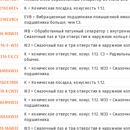
2316EAKE4
К = Коническая посадка, конусность 1:12.
EVB = Вибрационные подшипники повышенной емкост
2316EVBC4
подшипника больше, чем C3.
MB = Обработанный латунный сепаратор с внутренни
16 MBW33
Смазочный паз и три отверстия в наружном кольце
316-E-W33
W3 = Смазочный паз и три отверстия в наружном ко
K = коническое отверстие, конус 1:12. C3 = Радиал
2316 EK.C3
обычно.
K = коническое отверстие, конус 1:12. W33 = Смазоч
16MBKW33
подшипника.
316EKF800
К = Коническая посадка, конусность 1:12.
316 KCW33
W3 = Смазочный паз и три отверстия в наружном ко
K = коническое отверстие, конус 1:12. W33 = Смазоч
16EMKW33
подшипника.
K = коническое отверстие, конус 1:12. W33 = Смазоч
16EAKW33
подшипника.
16 MAW33
W3 = Смазочный паз и три отверстия в наружном ко