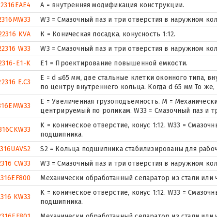
22316EAE4
A = внутренняя модификация конструкции.
2316MW33
W3 = Смазочный паз и три отверстия в наружном ко
22316 KVA
К = Коническая посадка, конусность 1:12.
22316 W33
W3 = Смазочный паз и три отверстия в наружном ко
2316-E1-K
E1 = Проектирование повышенной емкости.
E = d ≤65 мм, две стальные клетки оконного типа, 
22316 E.C3
по центру внутреннего кольца. Когда d 65 мм То же, 
E = Увеличенная грузоподъемность. М = Механическ
316EMW33
центрируемый по роликам. W33 = Смазочный паз и 
K = коническое отверстие, конус 1:12. W33 = Смазоч
316CKW33
подшипника.
2316UAVS2
S2 = Кольца подшипника стабилизированы для рабочи
2316 CW33
W3 = Смазочный паз и три отверстия в наружном ко
2316EF800
Механически обработанный сепаратор из стали или 
K = коническое отверстие, конус 1:12. W33 = Смазоч
2316 KW33
подшипника.
2316EF801
Механически обработанный сепаратор из стали или 