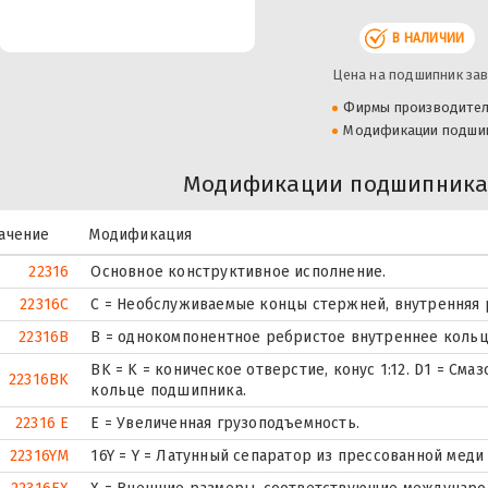
В НАЛИЧИИ
Цена на подшипник зав
Фирмы производите
Модификации подши
Модификации подшипника 
ачение
Модификация
22316
Основное конструктивное исполнение.
22316C
С = Необслуживаемые концы стержней, внутренняя 
22316B
B = однокомпонентное ребристое внутреннее кольц
BK = K = коническое отверстие, конус 1:12. D1 = См
22316BK
кольце подшипника.
22316 E
Е = Увеличенная грузоподъемность.
22316YM
16Y = Y = Латунный сепаратор из прессованной мед