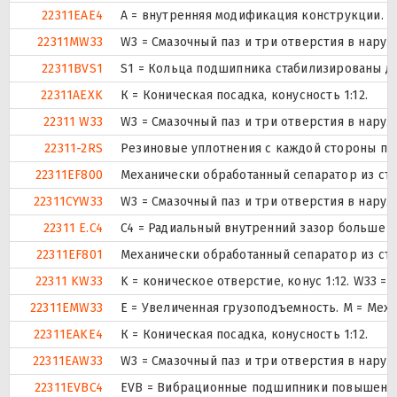
22311EAE4
A = внутренняя модификация конструкции.
22311MW33
W3 = Смазочный паз и три отверстия в нару
22311BVS1
S1 = Кольца подшипника стабилизированы дл
22311AEXK
К = Коническая посадка, конусность 1:12.
22311 W33
W3 = Смазочный паз и три отверстия в нару
22311-2RS
Резиновые уплотнения с каждой стороны по
22311EF800
Механически обработанный сепаратор из ста
22311CYW33
W3 = Смазочный паз и три отверстия в нару
22311 E.C4
C4 = Радиальный внутренний зазор больше C
22311EF801
Механически обработанный сепаратор из ста
22311 KW33
K = коническое отверстие, конус 1:12. W33 
22311EMW33
E = Увеличенная грузоподъемность. М = Мех
22311EAKE4
К = Коническая посадка, конусность 1:12.
22311EAW33
W3 = Смазочный паз и три отверстия в нару
22311EVBC4
EVB = Вибрационные подшипники повышенной