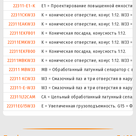
22311-E1-K
E1 = Проектирование повышенной емкости.
22311CKW33
K = коническое отверстие, конус 1:12. W33 
22311EAKW33
K = коническое отверстие, конус 1:12. W33 
22311EKF801
К = Коническая посадка, конусность 1:12.
22311EMKW33
K = коническое отверстие, конус 1:12. W33 
22311EKF800
К = Коническая посадка, конусность 1:12.
22311MBKW33
K = коническое отверстие, конус 1:12. W33 
22311 MBW33
MB = Обработанный латунный сепаратор с вн
22311 KCW33
W3 = Смазочный паз и три отверстия в нару
22311-E-W33
W3 = Смазочный паз и три отверстия в нару
22311L12CAM
CA = Цельный обработанный латунный сепар
22311EG15W33
E = Увеличенная грузоподъемность. G15 = Ф