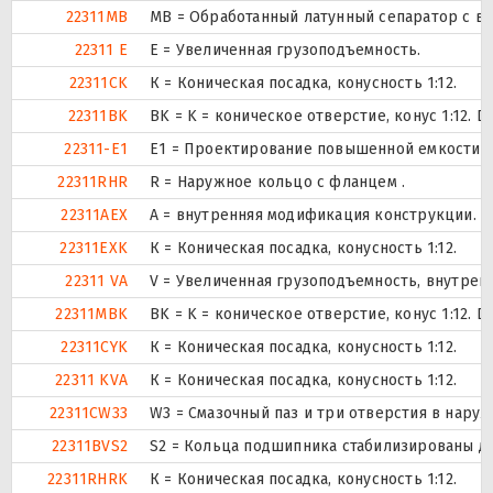
22311MB
MB = Обработанный латунный сепаратор с в
22311 E
Е = Увеличенная грузоподъемность.
22311CK
К = Коническая посадка, конусность 1:12.
22311BK
BK = K = коническое отверстие, конус 1:12.
22311-E1
E1 = Проектирование повышенной емкости.
22311RHR
R = Наружное кольцо с фланцем .
22311AEX
A = внутренняя модификация конструкции.
22311EXK
К = Коническая посадка, конусность 1:12.
22311 VA
V = Увеличенная грузоподъемность, внутрен
22311MBK
BK = K = коническое отверстие, конус 1:12.
22311CYK
К = Коническая посадка, конусность 1:12.
22311 KVA
К = Коническая посадка, конусность 1:12.
22311CW33
W3 = Смазочный паз и три отверстия в нару
22311BVS2
S2 = Кольца подшипника стабилизированы для
22311RHRK
К = Коническая посадка, конусность 1:12.