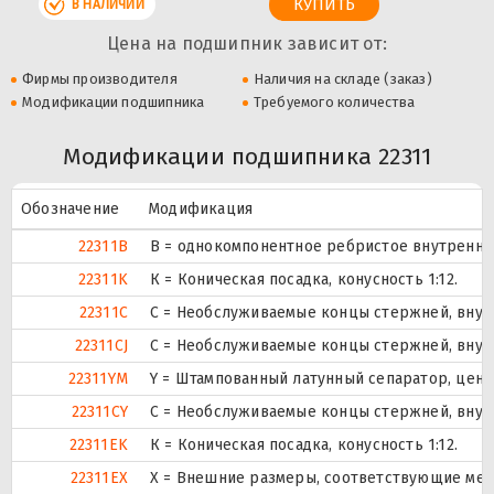
В НАЛИЧИИ
Цена на подшипник зависит от:
Фирмы производителя
Наличия на складе (заказ)
Модификации подшипника
Требуемого количества
Модификации подшипника 22311
Обозначение
Модификация
22311B
B = однокомпонентное ребристое внутренне
22311K
К = Коническая посадка, конусность 1:12.
22311C
С = Необслуживаемые концы стержней, внут
22311CJ
С = Необслуживаемые концы стержней, внут
22311YM
Y = Штампованный латунный сепаратор, цент
22311CY
С = Необслуживаемые концы стержней, внут
22311EK
К = Коническая посадка, конусность 1:12.
22311EX
X = Внешние размеры, соответствующие меж