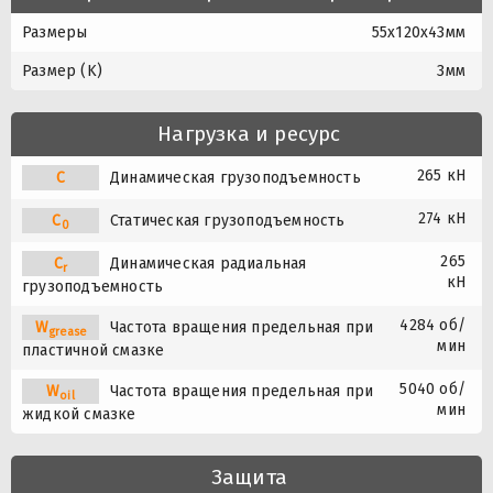
Размеры
55x120x43мм
Размер (K)
3мм
Нагрузка и ресурс
265 кН
C
Динамическая грузоподъемность
274 кН
C
Статическая грузоподъемность
0
265
C
Динамическая радиальная
r
кН
грузоподъемность
4284 об/
W
Частота вращения предельная при
grease
мин
пластичной смазке
5040 об/
W
Частота вращения предельная при
oil
мин
жидкой смазке
Защита