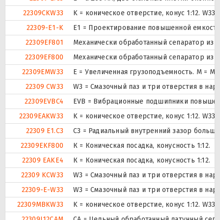
22309CKW33
K = коническое отверстие, конус 1:12. W3
22309-E1-K
E1 = Проектирование повышенной емкости
22309EF801
Механически обработанный сепаратор из ст
22309EF800
Механически обработанный сепаратор из ст
22309EMW33
E = Увеличенная грузоподъемность. М = М
22309 CW33
W3 = Смазочный паз и три отверстия в на
22309EVBC4
EVB = Вибрационные подшипники повышенн
22309EAKW33
K = коническое отверстие, конус 1:12. W3
22309 E1.C3
C3 = Радиальный внутренний зазор больше
22309EKF800
К = Коническая посадка, конусность 1:12.
22309 EAKE4
К = Коническая посадка, конусность 1:12.
22309 KCW33
W3 = Смазочный паз и три отверстия в на
22309-E-W33
W3 = Смазочный паз и три отверстия в на
22309MBKW33
K = коническое отверстие, конус 1:12. W3
22309L12CAM
CA = Цельный обработанный латунный сеп