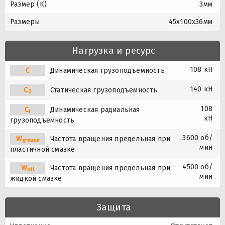
Размер (K)
3мм
Размеры
45x100x36мм
Нагрузка и ресурс
108 кН
C
Динамическая грузоподъемность
140 кН
C
Статическая грузоподъемность
0
108
C
Динамическая радиальная
r
кН
грузоподъемность
3600 об/
W
Частота вращения предельная при
grease
мин
пластичной смазке
4500 об/
W
Частота вращения предельная при
oil
мин
жидкой смазке
Защита