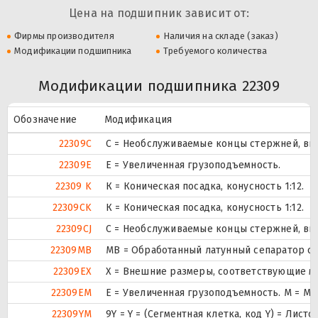
Цена на подшипник зависит от:
Фирмы производителя
Наличия на складе (заказ)
Модификации подшипника
Требуемого количества
Модификации подшипника 22309
Обозначение
Модификация
22309C
С = Необслуживаемые концы стержней, вну
22309E
Е = Увеличенная грузоподъемность.
22309 K
К = Коническая посадка, конусность 1:12.
22309CK
К = Коническая посадка, конусность 1:12.
22309CJ
С = Необслуживаемые концы стержней, вну
22309MB
MB = Обработанный латунный сепаратор с 
22309EX
X = Внешние размеры, соответствующие м
22309EM
E = Увеличенная грузоподъемность. М = М
22309YM
9Y = Y = (Сегментная клетка, код Y) = Лист