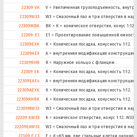
22309 VA
V = Увеличенная грузоподъемность, внутр
22309W33
W3 = Смазочный паз и три отверстия в на
22309MBK
BK = K = коническое отверстие, конус 1:1
22309-E1
E1 = Проектирование повышенной емкости
22309EXK
К = Коническая посадка, конусность 1:12.
22309AEX
A = внутренняя модификация конструкции.
22309RHR
R = Наружное кольцо с фланцем .
22309 EK
К = Коническая посадка, конусность 1:12.
22309EAE4
A = внутренняя модификация конструкции.
22309AEXK
К = Коническая посадка, конусность 1:12.
22309RHRK
К = Коническая посадка, конусность 1:12.
22309MW33
W3 = Смазочный паз и три отверстия в на
22309 KW33
K = коническое отверстие, конус 1:12. W3
22309EAW33
W3 = Смазочный паз и три отверстия в на
22309 E.C3
E = d ≤65 мм, две стальные клетки оконног