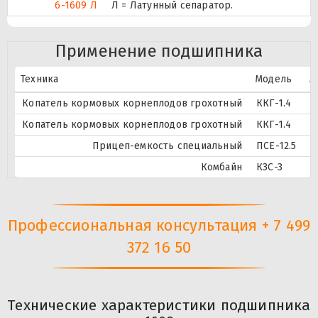
6-1609 Л
Л = Латунный сепаратор.
Применение подшипника
Техника
Модель
А
Копатель кормовых корнеплодов грохотный
ККГ-1.4
П
Копатель кормовых корнеплодов грохотный
ККГ-1.4
П
Прицеп-емкость специальный
ПСЕ-12.5
С
Комбайн
КЗС-3
С
Профессиональная консультация + 7 499
372 16 50
Технические характеристики подшипника