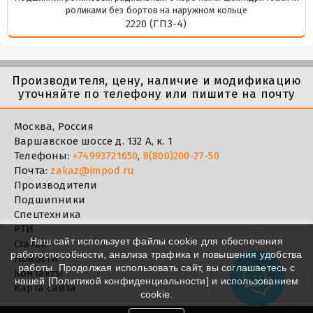
роликами без бортов на наружном кольце
2220 (ГПЗ-4)
Производителя, цену, наличие и модификацию
уточняйте по телефону или пишите на почту
Москва, Россия
Варшавское шоссе д. 132 А, к. 1
Телефоны:
+74993721650
,
8(800)200-27-50
Почта:
zakaz@impod.ru
Производители
Подшипники
Спецтехника
РТИ
Наш сайт использует файлы cookie для обеспечения
Статьи
работоспособности, анализа трафика и повышения удобства
Новости
работы. Продолжая использовать сайт, вы соглашаетесь с
Контакты
нашей [
Политикой конфиденциальности
] и использованием
Карта сайта
cookie.