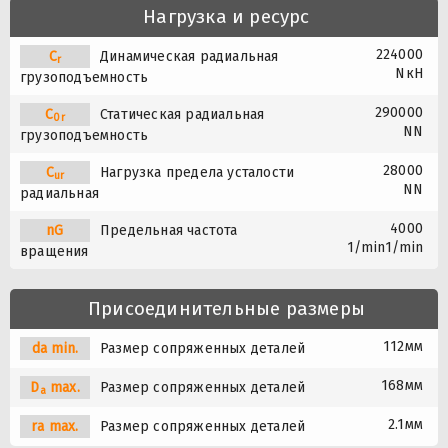
Нагрузка и ресурс
224000
C
Динамическая радиальная
r
NкН
грузоподъемность
290000
C
Статическая радиальная
0r
NN
грузоподъемность
28000
C
Нагрузка предела усталости
ur
NN
радиальная
4000
nG
Предельная частота
1/min1/min
вращения
Присоединительные размеры
112мм
da min.
Размер сопряженных деталей
168мм
D
max.
Размер сопряженных деталей
a
2.1мм
ra max.
Размер сопряженных деталей