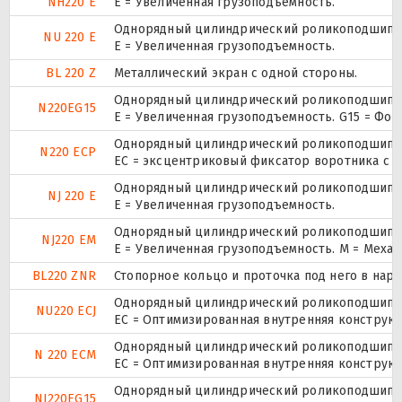
NH220 E
Е = Увеличенная грузоподъемность.
Однорядный цилиндрический роликоподшипник
NU 220 E
Е = Увеличенная грузоподъемность.
BL 220 Z
Металлический экран с одной стороны.
Однорядный цилиндрический роликоподшипник
N220EG15
E = Увеличенная грузоподъемность. G15 = Фо
Однорядный цилиндрический роликоподшипник
N220 ECP
ЕС = эксцентриковый фиксатор воротника с 
Однорядный цилиндрический роликоподшипник
NJ 220 E
Е = Увеличенная грузоподъемность.
Однорядный цилиндрический роликоподшипник
NJ220 EM
E = Увеличенная грузоподъемность. М = Меха
BL220 ZNR
Стопорное кольцо и проточка под него в нар
Однорядный цилиндрический роликоподшипник
NU220 ECJ
EC = Оптимизированная внутренняя конструкц
Однорядный цилиндрический роликоподшипник
N 220 ECM
EC = Оптимизированная внутренняя конструкц
Однорядный цилиндрический роликоподшипник
NJ220EG15