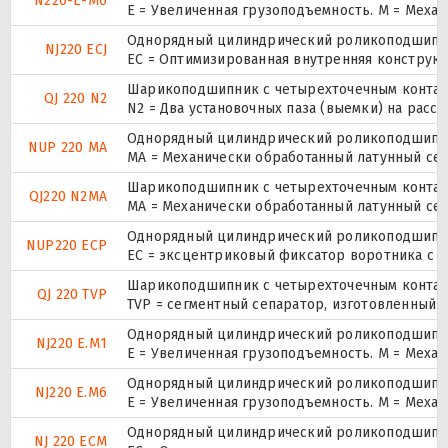
N220-E-M6
E = Увеличенная грузоподъемность. М = Меха
Однорядный цилиндрический роликоподшипник
NJ220 ECJ
EC = Оптимизированная внутренняя конструкц
Шарикоподшипник с четырехточечным контак
QJ 220 N2
N2 = Два установочных паза (выемки) на расс
Однорядный цилиндрический роликоподшипник.
NUP 220 MA
MA = Механически обработанный латунный се
Шарикоподшипник с четырехточечным контак
QJ220 N2MA
MA = Механически обработанный латунный се
Однорядный цилиндрический роликоподшипник.
NUP220 ECP
ЕС = эксцентриковый фиксатор воротника с 
Шарикоподшипник с четырехточечным контак
QJ 220 TVP
TVP = сегментный сепаратор, изготовленный 
Однорядный цилиндрический роликоподшипник
NJ220 E.M1
E = Увеличенная грузоподъемность. М = Меха
Однорядный цилиндрический роликоподшипник
NJ220 E.M6
E = Увеличенная грузоподъемность. М = Меха
Однорядный цилиндрический роликоподшипник
NJ 220 ECM