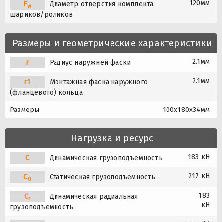
120мм
F
Диаметр отверстия комплекта
w
шариков/роликов
Размеры и геометрические характеристики
2.1мм
r
Радиус наружней фаски
2.1мм
r1
Монтажная фаска наружного
(фланцевого) кольца
Размеры
100x180x34мм
Нагрузка и ресурс
183 кН
C
Динамическая грузоподъемность
217 кН
C
Статическая грузоподъемность
0
183
C
Динамическая радиальная
r
кН
грузоподъемность