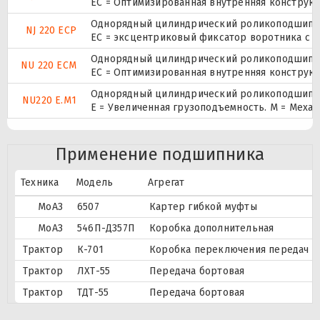
EC = Оптимизированная внутренняя конструкц
Однорядный цилиндрический роликоподшипник
NJ 220 ECP
ЕС = эксцентриковый фиксатор воротника с 
Однорядный цилиндрический роликоподшипник
NU 220 ECM
EC = Оптимизированная внутренняя конструкц
Однорядный цилиндрический роликоподшипник
NU220 E.M1
E = Увеличенная грузоподъемность. М = Меха
Применение подшипника
Техника
Модель
Агрегат
МоАЗ
6507
Картер гибкой муфты
МоАЗ
546П-Д357П
Коробка дополнительная
Трактор
К-701
Коробка переключения передач
Трактор
ЛХТ-55
Передача бортовая
Трактор
ТДТ-55
Передача бортовая