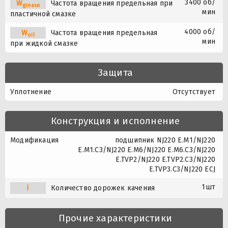
3400 об/
W
Частота вращения предельная при
grease
мин
пластичной смазке
4000 об/
W
Частота вращения предельная
oil
мин
при жидкой смазке
Защита
Уплотнение
Отсутствует
Конструкция и исполнение
Модификация
подшипник NJ220 E.M1/NJ220
E.M1.C3/NJ220 E.M6/NJ220 E.M6.C3/NJ220
E.TVP2/NJ220 E.TVP2.C3/NJ220
E.TVP3.C3/NJ220 ECJ
1шт
i
Количество дорожек качения
Прочие характеристики