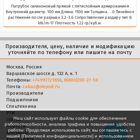
Патрубок силиконовый прямой с пятислойным армированием
Внутренний диаметр: 100 мм Длина: 1100 мм Толщина.. ..0 Линейное
растяжение после разрыва 3.2-3.6 Сопротивление раздиру тип В
kN/m-17 Плотность 1.22 гр/куб.м.
Производителя, цену, наличие и модификацию
уточняйте по телефону или пишите на почту
Москва, Россия
Варшавское шоссе д. 132 А, к. 1
Телефоны:
+74993721650
,
8(800)200-27-50
Почта:
zakaz@impod.ru
Производители
Подшипники
Спецтехника
РТИ
Наш сайт использует файлы cookie для обеспечения
Статьи
работоспособности, анализа трафика и повышения удобства
Новости
работы. Продолжая использовать сайт, вы соглашаетесь с
Контакты
нашей [
Политикой конфиденциальности
] и использованием
Карта сайта