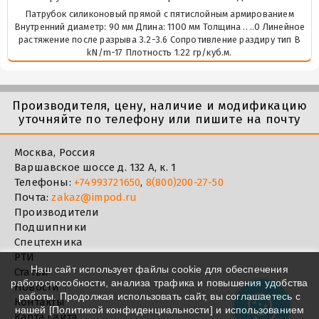
Патрубок силиконовый прямой с пятислойным армированием
Внутренний диаметр: 90 мм Длина: 1100 мм Толщина .. ..0 Линейное
растяжение после разрыва 3.2-3.6 Сопротивление раздиру тип В
kN/m-17 Плотность 1.22 гр/куб.м.
Производителя, цену, наличие и модификацию
уточняйте по телефону или пишите на почту
Москва, Россия
Варшавское шоссе д. 132 А, к. 1
Телефоны:
+74993721650
,
8(800)200-27-50
Почта:
zakaz@impod.ru
Производители
Подшипники
Спецтехника
РТИ
Наш сайт использует файлы cookie для обеспечения
Статьи
работоспособности, анализа трафика и повышения удобства
Новости
работы. Продолжая использовать сайт, вы соглашаетесь с
Контакты
нашей [
Политикой конфиденциальности
] и использованием
Карта сайта