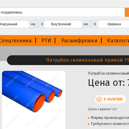
мм
d
мм
B
Спецтехника
РТИ
Расшифровки
Каталог
Патрубок силиконовый прямой 11
Патрубок силиконовый 
Цена от:
В НАЛИЧИИ
Цена зависит от:
Фирмы производите
Требуемого количест