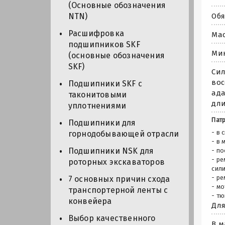
(Основные обозначения
Обя
NTN)
Расшифровка
Мас
подшипников SKF
Мин
(основные обозначения
SKF)
Сил
вос
Подшипники SKF с
ада
таконитовыми
дли
уплотнениями
Пат
Подшипники для
- в 
горнодобывающей отрасли
- в
Подшипники NSK для
- п
- ре
роторных экскаваторов
сил
- ре
7 основных причин схода
- мо
транспортерной ленты с
- т
конвейера
Для
Выбор качественного
В м