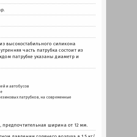
р.
из высокостабильного силикона
тренняя часть патрубка состоит из
дом патрубке указаны диаметр и
лей и автобусов
ле
 резиновых патрубков, на современные
, предпочтительная ширина от 12 мм.
ном давлении горячего воздуха в 1,5 кг/