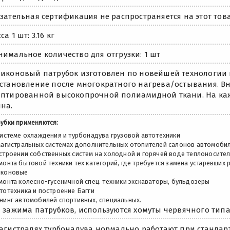
зательная сертификация не распространяется на этот това
са 1 шт: 3.16 кг
имальное количество для отгрузки: 1 шт
иконовый патрубок изготовлен по новейшей технологии 
становление после многократного нагрева/остывания. Вну
птированной высокопрочной полиамидной ткани. На каж
на.
рубки применяются:
системе охлаждения и турбонадува грузовой автотехники
 магистральных системах дополнительных отопителей салонов автомоби
остроении собственных систем на холодной и горячей воде теплоносите
монта бытовой техники тех категорий, где требуется замена устаревших
иконовые
монта колесно-гусеничной спец. техники экскаваторы, бульдозеры
тотехника и построение Багги
юнинг автомобилей спортивных, специальных.
 зажима патрубков, используются хомуты червячного типа
агистралях турбонадува нормально работают при стандарт