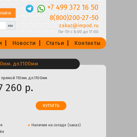
+7 499 372 16 50
8(800)200-27-50
zakaz@impod.ru
мм
Пн-Пт с 8:00 до 17:00
и
Новости
Статьи
Контакты
0мм. дл.1100мм
прямой 110мм. дл.1100мм
7 260 р.
ля
Наличия на складе (заказ)
ва