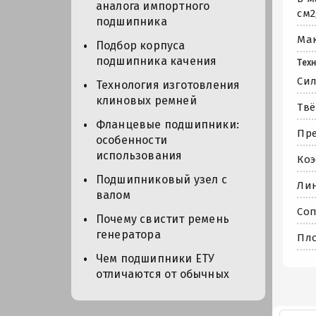
аналога импортного
см2
подшипника
Мак
Подбор корпуса
подшипника качения
Техн
Сил
Технология изготовления
клиновых ремней
Твё
Фланцевые подшипники:
Пре
особенности
использования
Коэ
Подшипниковый узел с
Лин
валом
Соп
Почему свистит ремень
генератора
Пло
Чем подшипники ЕТУ
отличаются от обычных