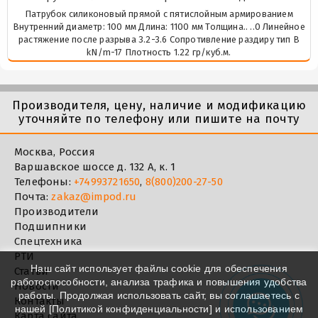
Патрубок силиконовый прямой с пятислойным армированием
Внутренний диаметр: 100 мм Длина: 1100 мм Толщина.. ..0 Линейное
растяжение после разрыва 3.2-3.6 Сопротивление раздиру тип В
kN/m-17 Плотность 1.22 гр/куб.м.
Производителя, цену, наличие и модификацию
уточняйте по телефону или пишите на почту
Москва, Россия
Варшавское шоссе д. 132 А, к. 1
Телефоны:
+74993721650
,
8(800)200-27-50
Почта:
zakaz@impod.ru
Производители
Подшипники
Спецтехника
РТИ
Наш сайт использует файлы cookie для обеспечения
Статьи
работоспособности, анализа трафика и повышения удобства
Новости
работы. Продолжая использовать сайт, вы соглашаетесь с
Контакты
нашей [
Политикой конфиденциальности
] и использованием
Карта сайта