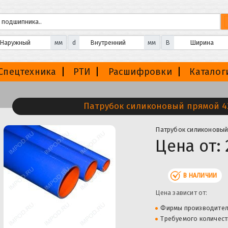
мм
d
мм
B
Спецтехника
РТИ
Расшифровки
Каталог
Патрубок силиконовый прямой 42
Патрубок силиконовый
Цена от:
В НАЛИЧИИ
Цена зависит от:
Фирмы производите
Требуемого количест