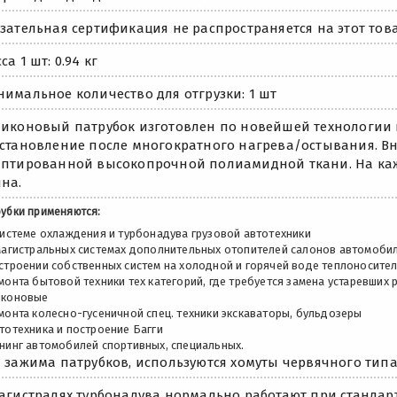
зательная сертификация не распространяется на этот това
са 1 шт: 0.94 кг
имальное количество для отгрузки: 1 шт
иконовый патрубок изготовлен по новейшей технологии 
становление после многократного нагрева/остывания. Вну
птированной высокопрочной полиамидной ткани. На каж
на.
рубки применяются:
системе охлаждения и турбонадува грузовой автотехники
 магистральных системах дополнительных отопителей салонов автомоби
остроении собственных систем на холодной и горячей воде теплоносите
монта бытовой техники тех категорий, где требуется замена устаревших
иконовые
монта колесно-гусеничной спец. техники экскаваторы, бульдозеры
тотехника и построение Багги
юнинг автомобилей спортивных, специальных.
 зажима патрубков, используются хомуты червячного типа
агистралях турбонадува нормально работают при стандарт