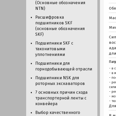
(Основные обозначения
Обя
NTN)
Расшифровка
Мас
подшипников SKF
Мин
(основные обозначения
SKF)
Сил
вос
Подшипники SKF с
ада
таконитовыми
дли
уплотнениями
Пат
Подшипники для
- в 
горнодобывающей отрасли
- в
Подшипники NSK для
- п
- ре
роторных экскаваторов
сил
- ре
7 основных причин схода
- мо
транспортерной ленты с
- т
конвейера
Для
Выбор качественного
В м