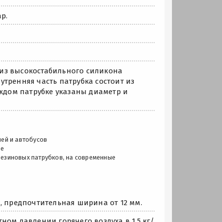
р.
из высокостабильного силикона
тренняя часть патрубка состоит из
дом патрубке указаны диаметр и
лей и автобусов
ле
 резиновых патрубков, на современные
, предпочтительная ширина от 12 мм.
ном давлении горячего воздуха в 1,5 кг/