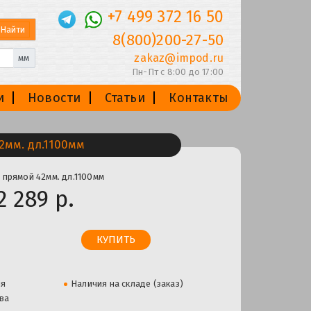
+7 499 372 16 50
8(800)200-27-50
zakaz@impod.ru
мм
Пн-Пт с 8:00 до 17:00
и
Новости
Статьи
Контакты
мм. дл.1100мм
 прямой 42мм. дл.1100мм
2 289 р.
ля
Наличия на складе (заказ)
ва