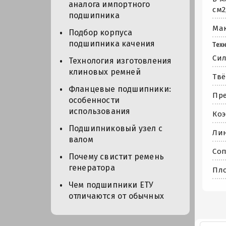
аналога импортного
см2
подшипника
Мак
Подбор корпуса
подшипника качения
Техн
Сил
Технология изготовления
клиновых ремней
Твё
Фланцевые подшипники:
Пре
особенности
использования
Коэ
Подшипниковый узел с
Лин
валом
Соп
Почему свистит ремень
генератора
Пло
Чем подшипники ЕТУ
отличаются от обычных