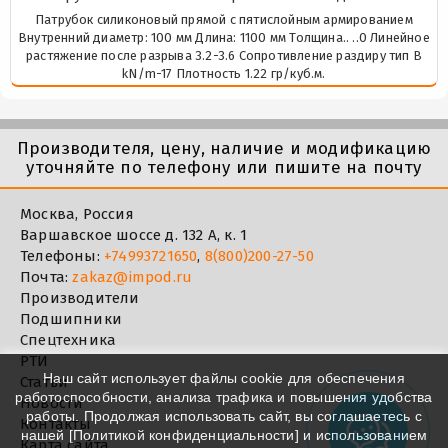
Патрубок силиконовый прямой с пятислойным армированием
Внутренний диаметр: 100 мм Длина: 1100 мм Толщина.. ..0 Линейное
растяжение после разрыва 3.2-3.6 Сопротивление раздиру тип В
kN/m-17 Плотность 1.22 гр/куб.м.
Производителя, цену, наличие и модификацию
уточняйте по телефону или пишите на почту
Москва, Россия
Варшавское шоссе д. 132 А, к. 1
Телефоны:
+74993721650
,
8(800)200-27-50
Почта:
zakaz@impod.ru
Производители
Подшипники
Спецтехника
РТИ
Наш сайт использует файлы cookie для обеспечения
Статьи
работоспособности, анализа трафика и повышения удобства
Новости
работы. Продолжая использовать сайт, вы соглашаетесь с
Контакты
нашей [
Политикой конфиденциальности
] и использованием
Карта сайта