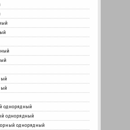
й
й
ный
ный
й
дный
ный
ный
ный
й
й однорядный
ый однорядный
порный однорядный