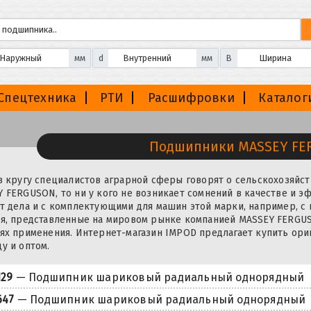
мм
d
мм
B
Спецтехника
РТИ
Расшифровки
Каталог
Подшипники MASSEY F
в кругу специалистов аграрной сферы говорят о сельскохозяйс
 FERGUSON, то ни у кого не возникает сомнений в качестве и э
т дела и с комплектующими для машин этой марки, например, 
я, представленные на мировом рынке компанией MASSEY FERGUS
ях применения. Интернет-магазин IMPOD предлагает купить ори
у и оптом.
129
— Подшипник шариковый радиальный однорядный
647
— Подшипник шариковый радиальный однорядный