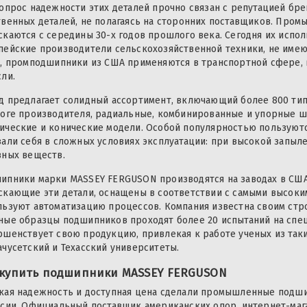
вопрос надежности этих деталей прочно связан с репутацией бр
твенных деталей, не полагаясь на сторонних поставщиков. Пр
скаются с середины 30-х годов прошлого века. Сегодня их испо
пейские производители сельскохозяйственной техники, не име
о, промподшипники из США применяются в транспортной сфере, 
сли.
д предлагает солидный ассортимент, включающий более 800 тип
логе производителя, радиальные, комбинированные и упорные 
ические и конические модели. Особой популярностью пользуютс
зали себя в сложных условиях эксплуатации: при высокой запыл
вных веществ.
ипники марки MASSEY FERGUSON производятся на заводах в США,
скающие эти детали, оснащены в соответствии с самыми высок
льзуют автоматизацию процессов. Компания известна своим стро
ные образцы подшипников проходят более 20 испытаний на спе
ршенствует свою продукцию, привлекая к работе ученых из так
ачусетский и Техасский университеты.
 купить подшипники MASSEY FERGUSON
кая надежность и доступная цена сделали промышленные подш
ссии. Официальный поставщик американских опор, интернет-маг