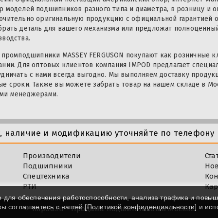
р моделей подшипников разного типа и диаметра, в розницу и о
ючительно оригинальную продукцию с официальной гарантией о
брать деталь для вашего механизма или предложат полноценный
зводства.
с промподшипники MASSEY FERGUSON покупают как розничные кл
ании. Для оптовых клиентов компания IMPOD предлагает специа
удничать с нами всегда выгодно. Мы выполняем доставку продук
ые сроки. Также вы можете забрать товар на нашем складе в Мо
ми менеджерами.
у, наличие и модификацию уточняйте по телефону 
Производители
Ста
Подшипники
Но
Спецтехника
Кон
РТИ
Кар
e для обеспечения работоспособности, анализа трафика и повы
 вы соглашаетесь с нашей [
Политикой конфиденциальности
] и ис
©
Impod.ru - Продажа подшипников в Москве