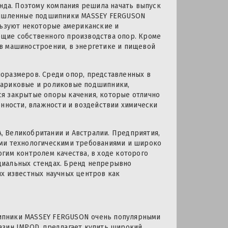
енда. Поэтому компания решила начать выпуск
омышленные подшипники MASSEY FERGUSON
льзуют некоторые американские и
ющие собственного производства опор. Кроме
в машиностроении, в энергетике и пищевой
оразмеров. Среди опор, представленных в
шариковые и роликовые подшипники,
я закрытые опоры качения, которые отлично
енности, влажности и воздействии химически
 Великобритании и Австралии. Предприятия,
ими технологическими требованиями и широко
гим контролем качества, в ходе которого
циальных стендах. Бренд непрерывно
их известных научных центров как
ипники MASSEY FERGUSON очень популярными
азин IMPOD, предлагает купить широкий