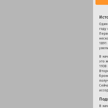
Ист
Один
году
Перв
неск
1891 
увел
В нач
это 
1938
Втор
брон
полу
Сейч
ассо
Под
В на