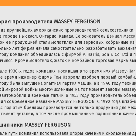
ория производителя MASSEY FERGUSON
 из крупнейших американских производителей сельхозтехники,
 в городе Ньюкасл, Онтарио, Канада. Ее основатель Дэниел Мэсси
ой ее продукцией стали молотилки для зерновых, собранные из 
олько лет фирма начала самостоятельно разрабатывать механизм
году компания объединилась с фирмой A. Harris, Son & Co. Ltd 
ичился. Кроме молотилок, жаток и комбайнов торговая марка вы
але 1930-х годов компания, носившая в то время имя Massey-Har
же время инженер фирмы Том Кэрролл изобрел первый комбайн,
 году была выпущена опытная партия машин, а в 1940 году техни
ой мировой войны многочисленные на тот момент заводы Massey-
еавтомобили и военные тягачи. В 1953 году производитель объеди
чил современное название MASSEY FERGUSON. С 1992 года штаб-
ас под этим брендом производится не только продукция для мех
ртимент деталей, в том числе промышленные подшипники качени
шипники MASSEY FERGUSON
чале пути компания использовала опоры качения и скольжения др