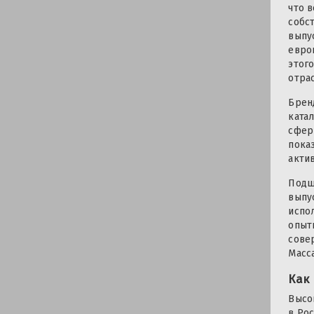
что 
собс
выпу
евро
этог
отра
Брен
ката
сфер
пока
акти
Подш
выпу
испо
опыт
сове
Масс
Как
Высо
в Ро