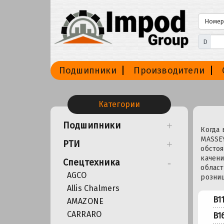
D
Подшипники
Производители
Категории
Подшипники
Когда 
MASSEY
РТИ
обстоя
качени
Спецтехника
област
AGCO
розниц
Allis Chalmers
B1
AMAZONE
CARRARO
B1