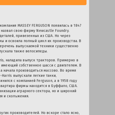
 компания MASSEY FERGUSON появилась в 1847
 назвал свою фирму Newcastle Foundry.
деталей, привезенных из США. Но через
ы и освоила полный цикл их производства. В
и перечень выпускаемой техники существенно
пускала также велосипеды.
ris, наладила выпуск тракторов. Примерно в
 имеющий собственное шасси с двигателем. В
ка начала производиться массово. Во время
Harris выпускали легкие танки,
нился с компанией Ferguson, а в 1958 году
квартира фирмы находится в Буффало, США.
анизации аграрного сектора, но и широкий
я и скольжения.
угих производителей. Но вскоре стало ясно,