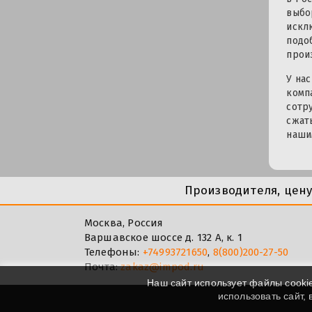
выбо
искл
подо
прои
У на
комп
сотр
сжат
наши
Производителя, цен
Москва, Россия
Варшавское шоссе д. 132 А, к. 1
Телефоны:
+74993721650
,
8(800)200-27-50
Почта:
zakaz@impod.ru
Наш сайт использует файлы cooki
использовать сайт,