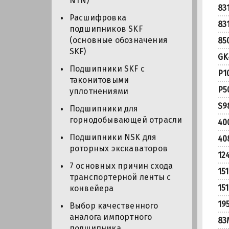
NTN)
83
Расшифровка
83
подшипников SKF
(основные обозначения
85
SKF)
GK
Подшипники SKF с
P1
таконитовыми
P5
уплотнениями
S9
Подшипники для
горнодобывающей отрасли
40
Подшипники NSK для
40
роторных экскаваторов
12
7 основных причин схода
15
транспортерной ленты с
15
конвейера
19
Выбор качественного
аналога импортного
83
подшипника