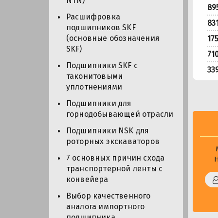
NTN)
89
Расшифровка
83
подшипников SKF
(основные обозначения
17
SKF)
71
Подшипники SKF с
33
таконитовыми
уплотнениями
Подшипники для
горнодобывающей отрасли
Подшипники NSK для
роторных экскаваторов
7 основных причин схода
транспортерной ленты с
конвейера
Выбор качественного
аналога импортного
подшипника