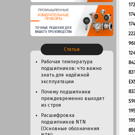
17
ПРОМЫШЛЕННЫЕ
17
ИЗМЕРИТЕЛЬНЫЕ
ПРИБОРЫ
17
ТОЧНЫЕ РЕШЕНИЯ ДЛЯ
ВАШЕГО ПРОИЗВОДСТВА
22
96
Статьи
12
Рабочая температура
84
подшипников: что важно
83
знать для надёжной
эксплуатации
EX
83
Почему подшипники
преждевременно выходят
S9
из строя
19
Расшифровка
19
подшипников NTN
(Основные обозначения
85