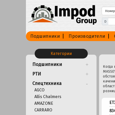
D
Подшипники
Производители
Категории
Подшипники
Когда 
MASSEY
РТИ
обстоя
качени
Спецтехника
област
AGCO
розниц
Allis Chalmers
ET
AMAZONE
CARRARO
83