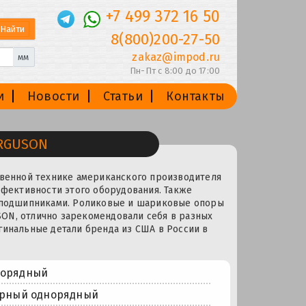
+7 499 372 16 50
8(800)200-27-50
zakaz@impod.ru
мм
Пн-Пт с 8:00 до 17:00
и
Новости
Статьи
Контакты
ERGUSON
твенной технике американского производителя
ффективности этого оборудования. Также
с подшипниками. Роликовые и шариковые опоры
ON, отлично зарекомендовали себя в разных
гинальные детали бренда из США в России в
норядный
орный однорядный