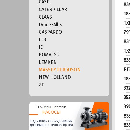
CASE
83
CATERPILLAR
18
CLAAS
TX
Deutz-Allis
GASPARDO
79
JCB
83
JD
TX
KOMATSU
83
LEMKEN
ET
MASSEY FERGUSON
NEW HOLLAND
18
ZF
33
35
39
ПРОМЫШЛЕННЫЕ
НАСОСЫ
83
НАДЕЖНОЕ ОБОРУДОВАНИЕ
83
ДЛЯ ВАШЕГО ПРОИЗВОДСТВА