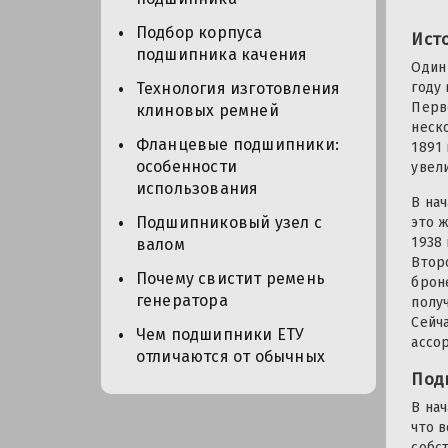
Подбор корпуса
Ист
подшипника качения
Один
году
Технология изготовления
Перв
клиновых ремней
неск
Фланцевые подшипники:
1891 
особенности
увел
использования
В нач
Подшипниковый узел с
это 
1938
валом
Втор
Почему свистит ремень
брон
генератора
полу
Сейч
Чем подшипники ЕТУ
ассо
отличаются от обычных
Под
В на
что 
собс