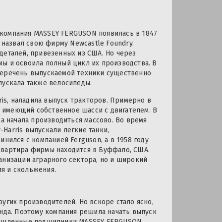
 компания MASSEY FERGUSON появилась в 1847
 назвал свою фирму Newcastle Foundry.
деталей, привезенных из США. Но через
ы и освоила полный цикл их производства. В
и перечень выпускаемой техники существенно
пускала также велосипеды.
ris, наладила выпуск тракторов. Примерно в
 имеющий собственное шасси с двигателем. В
ка начала производиться массово. Во время
Harris выпускали легкие танки,
нился с компанией Ferguson, а в 1958 году
квартира фирмы находится в Буффало, США.
анизации аграрного сектора, но и широкий
я и скольжения.
угих производителей. Но вскоре стало ясно,
енда. Поэтому компания решила начать выпуск
омышленные подшипники MASSEY FERGUSON