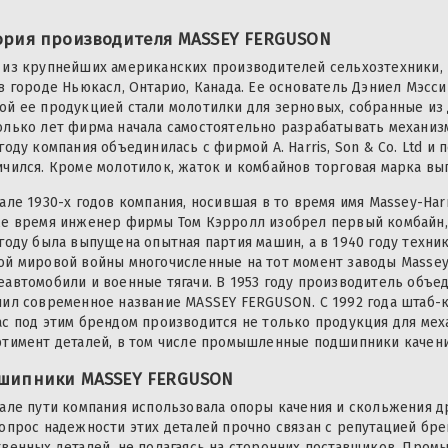
ория производителя MASSEY FERGUSON
 из крупнейших американских производителей сельхозтехники,
 в городе Ньюкасл, Онтарио, Канада. Ее основатель Дэниел Мэсси
ой ее продукцией стали молотилки для зерновых, собранные из 
олько лет фирма начала самостоятельно разрабатывать механизм
году компания объединилась с фирмой A. Harris, Son & Co. Ltd 
ичился. Кроме молотилок, жаток и комбайнов торговая марка вы
але 1930-х годов компания, носившая в то время имя Massey-Har
же время инженер фирмы Том Кэрролл изобрел первый комбайн,
 году была выпущена опытная партия машин, а в 1940 году техни
ой мировой войны многочисленные на тот момент заводы Massey-
еавтомобили и военные тягачи. В 1953 году производитель объеди
чил современное название MASSEY FERGUSON. С 1992 года штаб-
ас под этим брендом производится не только продукция для мех
ртимент деталей, в том числе промышленные подшипники качени
шипники MASSEY FERGUSON
чале пути компания использовала опоры качения и скольжения др
вопрос надежности этих деталей прочно связан с репутацией бр
твенных деталей, не полагаясь на сторонних поставщиков. Пр