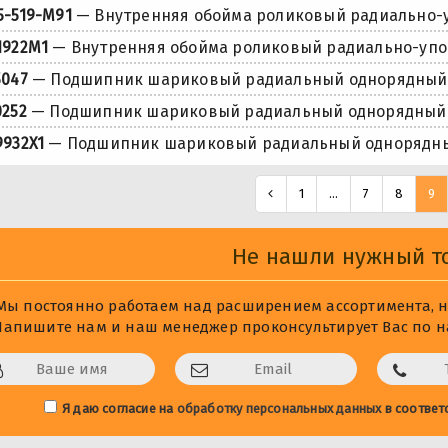
5-519-M91
— Внутренняя обойма роликовый радиально-
1922M1
— Внутренняя обойма роликовый радиально-уп
5047
— Подшипник шариковый радиальный однорядный
0252
— Подшипник шариковый радиальный однорядный
9932X1
— Подшипник шариковый радиальный однорядн
1
...
7
8
9
Не нашли нужный т
Мы постоянно работаем над расширением ассортимента, не
Напишите нам и наш менеджер проконсультирует Вас по на
Я даю согласие на
обработку персональных данных
в соответ