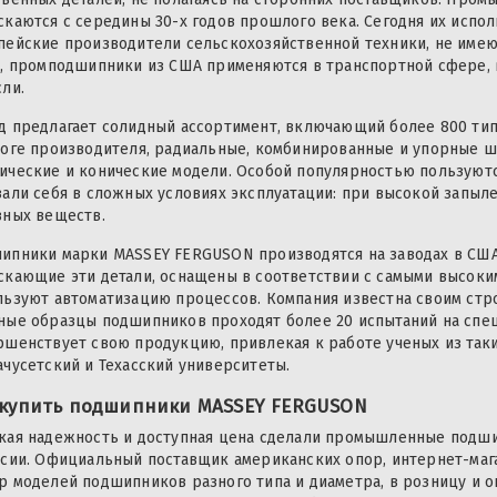
скаются с середины 30-х годов прошлого века. Сегодня их испо
пейские производители сельскохозяйственной техники, не име
о, промподшипники из США применяются в транспортной сфере, 
сли.
д предлагает солидный ассортимент, включающий более 800 тип
логе производителя, радиальные, комбинированные и упорные 
ические и конические модели. Особой популярностью пользуютс
зали себя в сложных условиях эксплуатации: при высокой запыл
вных веществ.
ипники марки MASSEY FERGUSON производятся на заводах в США,
скающие эти детали, оснащены в соответствии с самыми высок
льзуют автоматизацию процессов. Компания известна своим стро
ные образцы подшипников проходят более 20 испытаний на спе
ршенствует свою продукцию, привлекая к работе ученых из так
ачусетский и Техасский университеты.
 купить подшипники MASSEY FERGUSON
кая надежность и доступная цена сделали промышленные подш
ссии. Официальный поставщик американских опор, интернет-маг
р моделей подшипников разного типа и диаметра, в розницу и о