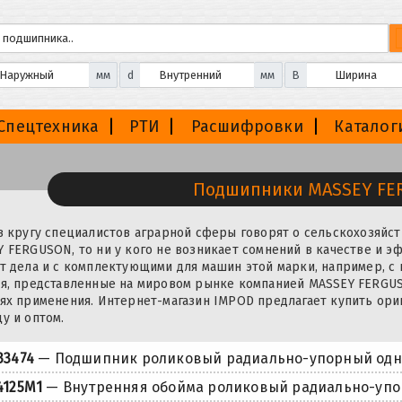
мм
d
мм
B
Спецтехника
РТИ
Расшифровки
Каталог
Подшипники MASSEY F
в кругу специалистов аграрной сферы говорят о сельскохозяйс
 FERGUSON, то ни у кого не возникает сомнений в качестве и э
т дела и с комплектующими для машин этой марки, например, 
я, представленные на мировом рынке компанией MASSEY FERGUS
ях применения. Интернет-магазин IMPOD предлагает купить ори
у и оптом.
33474
— Подшипник роликовый радиально-упорный од
4125M1
— Внутренняя обойма роликовый радиально-уп