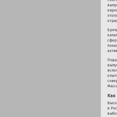
выпу
евро
этог
отра
Брен
ката
сфер
пока
акти
Подш
выпу
испо
опыт
сове
Масс
Как
Высо
в Ро
выбо