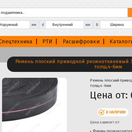
мм
d
мм
B
Спецтехника
РТИ
Расшифровки
Каталог
Ремень плоский приводной резинотканевый 3
толщ.4-6мм
Ремень плоский прив
толщ.4-6мм
Цена от:
В НАЛИЧИИ
Цена зависит от:
Фирмы производите