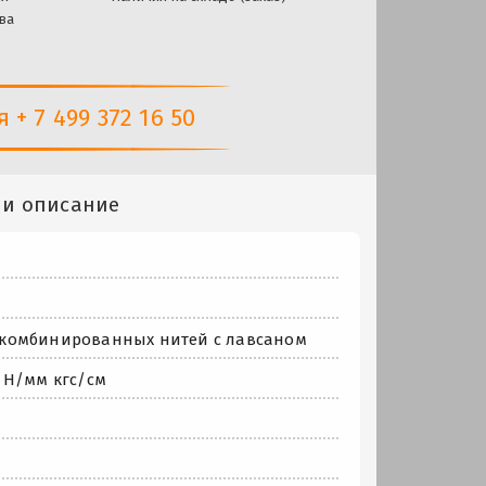
ва
+ 7 499 372 16 50
 и описание
из комбинированных нитей с лавсаном
 Н/мм кгс/см