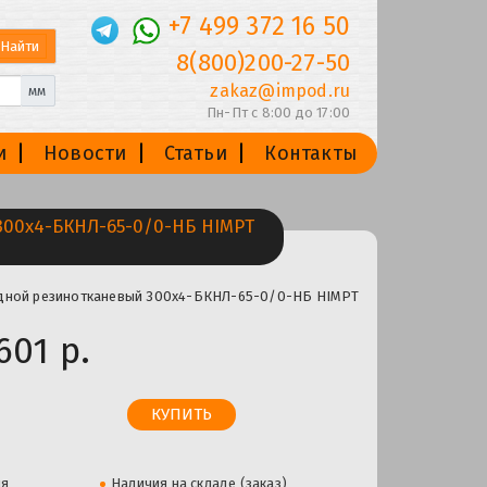
+7 499 372 16 50
8(800)200-27-50
zakaz@impod.ru
мм
Пн-Пт с 8:00 до 17:00
и
Новости
Статьи
Контакты
00х4-БКНЛ-65-0/0-НБ HIMPT
одной резинотканевый 300х4-БКНЛ-65-0/0-НБ HIMPT
601 р.
ля
Наличия на складе (заказ)