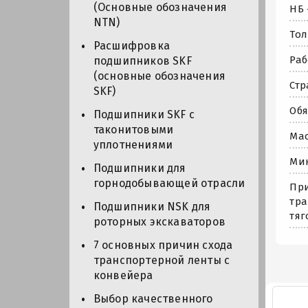
(Основные обозначения
НБ 
NTN)
Тол
Расшифровка
Раб
подшипников SKF
(основные обозначения
Стр
SKF)
Обя
Подшипники SKF с
таконитовыми
Мас
уплотнениями
Мин
Подшипники для
горнодобывающей отрасли
При
тра
Подшипники NSK для
тяг
роторных экскаваторов
7 основных причин схода
транспортерной ленты с
конвейера
Выбор качественного