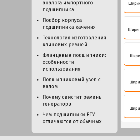
аналога импортного
Ширин
подшипника
Подбор корпуса
подшипника качения
Ширин
Технология изготовления
клиновых ремней
Фланцевые подшипники:
Ширин
особенности
использования
Подшипниковый узел с
Ширин
валом
Почему свистит ремень
генератора
Ширин
Чем подшипники ЕТУ
отличаются от обычных