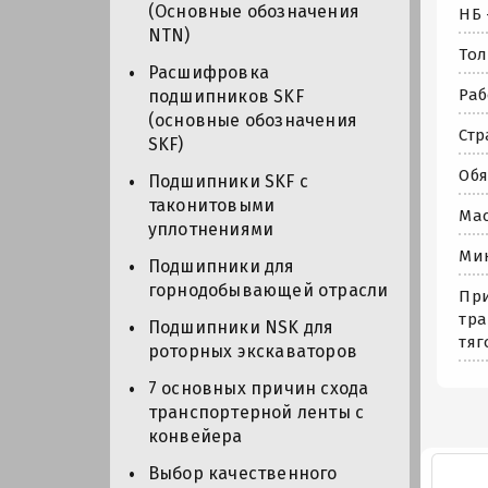
(Основные обозначения
НБ 
NTN)
Тол
Расшифровка
Раб
подшипников SKF
(основные обозначения
Стр
SKF)
Обя
Подшипники SKF с
таконитовыми
Мас
уплотнениями
Мин
Подшипники для
горнодобывающей отрасли
При
тра
Подшипники NSK для
тяг
роторных экскаваторов
7 основных причин схода
транспортерной ленты с
конвейера
Выбор качественного