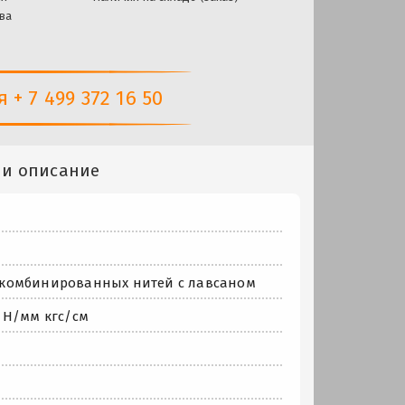
ва
+ 7 499 372 16 50
 и описание
из комбинированных нитей с лавсаном
 Н/мм кгс/см