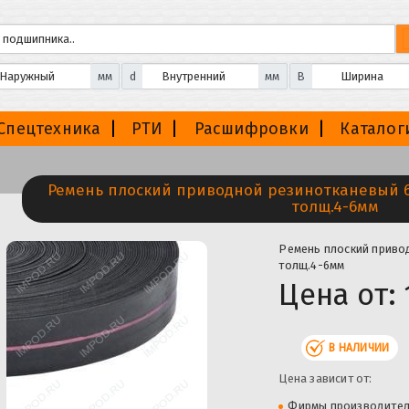
мм
d
мм
B
Спецтехника
РТИ
Расшифровки
Каталог
Ремень плоский приводной резинотканевый 6
толщ.4-6мм
Ремень плоский прив
толщ.4-6мм
Цена от:
В НАЛИЧИИ
Цена зависит от:
Фирмы производите