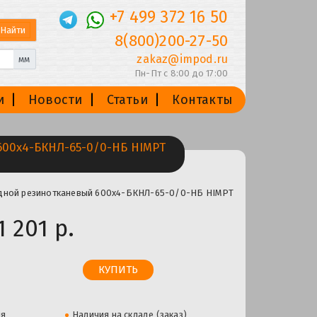
+7 499 372 16 50
8(800)200-27-50
zakaz@impod.ru
мм
Пн-Пт с 8:00 до 17:00
и
Новости
Статьи
Контакты
00х4-БКНЛ-65-0/0-НБ HIMPT
одной резинотканевый 600х4-БКНЛ-65-0/0-НБ HIMPT
1 201 р.
ля
Наличия на складе (заказ)