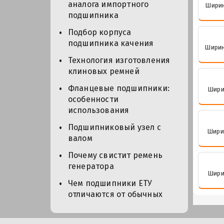
аналога импортного
Ширин
подшипника
Подбор корпуса
подшипника качения
Ширин
Технология изготовления
клиновых ремней
Фланцевые подшипники:
Ширин
особенности
использования
Подшипниковый узел с
Ширин
валом
Почему свистит ремень
генератора
Ширин
Чем подшипники ЕТУ
отличаются от обычных