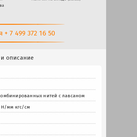
ва
+ 7 499 372 16 50
 и описание
з комбинированных нитей с лавсаном
 Н/мм кгс/см