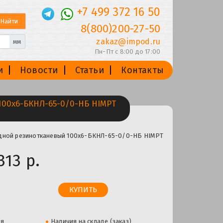
+7 499 372 16 50
8(800)200-27-50
zakaz@impod.ru
мм
Пн-Пт с 8:00 до 17:00
и
Новости
Статьи
Контакты
00х6-БКНЛ-65-0/0-НБ HIMPT
одной резинотканевый 100х6-БКНЛ-65-0/0-НБ HIMPT
313 р.
ля
Наличия на складе (заказ)