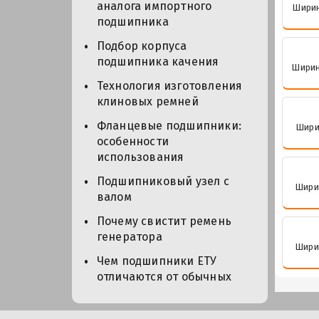
аналога импортного
Ширин
подшипника
Подбор корпуса
подшипника качения
Ширин
Технология изготовления
клиновых ремней
Фланцевые подшипники:
Ширин
особенности
использования
Подшипниковый узел с
Ширин
валом
Почему свистит ремень
генератора
Ширин
Чем подшипники ЕТУ
отличаются от обычных