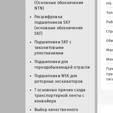
(Основные обозначения
НБ 
NTN)
Тол
Расшифровка
Раб
подшипников SKF
(основные обозначения
Стр
SKF)
Обя
Подшипники SKF с
таконитовыми
Мас
уплотнениями
Мин
Подшипники для
горнодобывающей отрасли
При
тра
Подшипники NSK для
тяг
роторных экскаваторов
7 основных причин схода
транспортерной ленты с
конвейера
Выбор качественного