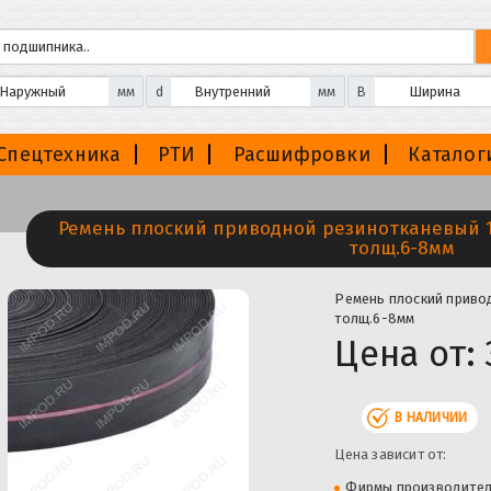
мм
d
мм
B
Спецтехника
РТИ
Расшифровки
Каталог
Ремень плоский приводной резинотканевый 1
толщ.6-8мм
Ремень плоский прив
толщ.6-8мм
Цена от:
В НАЛИЧИИ
Цена зависит от:
Фирмы производите