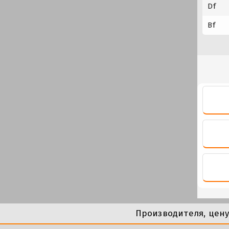
Df
Bf
Производителя, цен