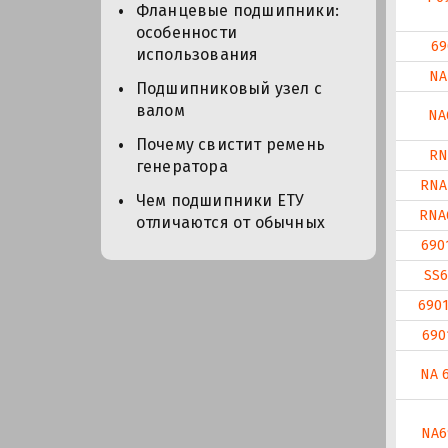
Фланцевые подшипники:
особенности
69
использования
NA
Подшипниковый узел с
валом
NA
Почему свистит ремень
RN
генератора
RNA
Чем подшипники ЕТУ
RNA
отличаются от обычных
690
SS6
690
690
NA 
NA6