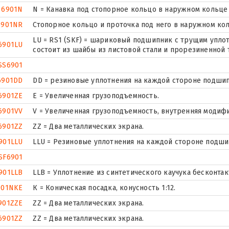
6901N
N = Канавка под стопорное кольцо в наружном кольце
6901NR
Стопорное кольцо и проточка под него в наружном ко
LU = RS1 (SKF) = шариковый подшипник с трущим упло
6901LU
состоит из шайбы из листовой стали и прорезиненной 
SS6901
6901DD
DD = резиновые уплотнения на каждой стороне подшип
6901ZE
Е = Увеличенная грузоподъемность.
6901VV
V = Увеличенная грузоподъемность, внутренняя модиф
6901ZZ
ZZ = Два металлических экрана.
901LLU
LLU = Резиновые уплотнения на каждой стороне подши
SF6901
901LLB
LLB = Уплотнение из синтетического каучука бесконтак
901NKE
К = Коническая посадка, конусность 1:12.
901ZZE
ZZ = Два металлических экрана.
6901ZZ
ZZ = Два металлических экрана.