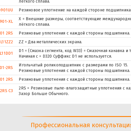
лёгкого сплава.
6901UU
Резиновое уплотнение на каждой стороне подшипника
X = Внешние размеры, соответствующие международным
901-XL
лёгкого сплава.
01 2RS
Резиновые уплотнения с каждой стороны подшипника.
L11ZZ2
ZZ = Два металлических экрана.
D1 = (Смазка сегмента, код W33) = Смазочная канавка 
L11DD1
Начиная с = D320 Суффикс D1 не используется.
Игольчатый роликоподшипник с размерами по ISO 15.
01-2RS
Резиновые уплотнения с каждой стороны подшипника.
01 2RS
Резиновые уплотнения с каждой стороны подшипника.
2RS = Резиновые пыле-влагозащитные уплотнения с ка
-2RS C3
Зазор Больше Обычного.
Профессиональная консультация 