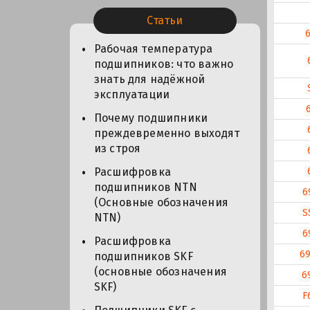
Статьи
Рабочая температура
подшипников: что важно
знать для надёжной
эксплуатации
Почему подшипники
преждевременно выходят
из строя
Расшифровка
подшипников NTN
6
(Основные обозначения
S
NTN)
6
Расшифровка
6
подшипников SKF
(основные обозначения
6
SKF)
F