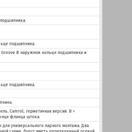
 подшипника.
льце подшипника.
цо Groove В наружном кольце подшипника и
льце подшипника.
пника.
ель, Camrol, герметичная версия. B =
онце фланца штока.
для универсального парного монтажа. Два
зной схеме, будут иметь определенный осевой