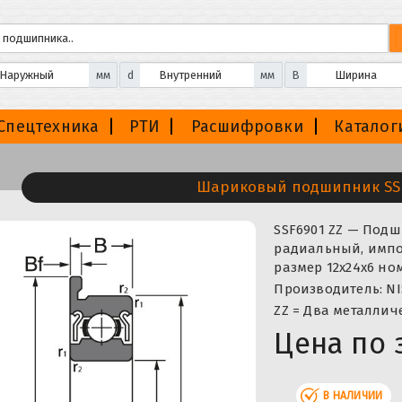
мм
d
мм
B
Спецтехника
РТИ
Расшифровки
Каталог
Шариковый подшипник SSF
SSF6901 ZZ — По
радиальный, импор
размер 12x24x6 но
Производитель: NI
ZZ = Два металлич
Цена по 
В НАЛИЧИИ