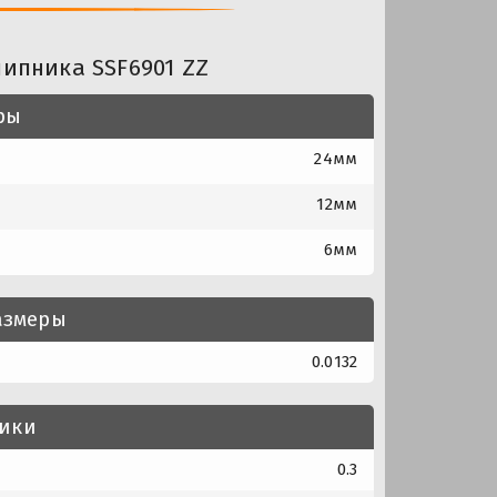
ипника SSF6901 ZZ
ры
24мм
12мм
6мм
азмеры
0.0132
тики
0.3