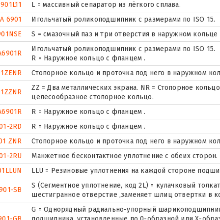
6901L11
L = массивный сепаратор из лёгкого сплава.
A 6901
Игольчатый роликоподшипник с размерами по ISO 15.
901NSE
S = смазочный паз и три отверстия в наружном кольце
Игольчатый роликоподшипник с размерами по ISO 15.
A6901R
R = Наружное кольцо с фланцем .
01ZENR
Стопорное кольцо и проточка под него в наружном ко
ZZ = Два металлических экрана. NR = Стопорное коль
01ZZNR
целесообразное стопорное кольцо.
A6901R
R = Наружное кольцо с фланцем .
01-2RD
R = Наружное кольцо с фланцем .
01 ZNR
Стопорное кольцо и проточка под него в наружном ко
01-2RU
Манжетное бесконтактное уплотнение с обеих сторон.
01LLUN
LLU = Резиновые уплотнения на каждой стороне подши
S (Сегментное уплотнение, код 2L) = кулачковый толкат
901-SB
шестигранное отверстие ,заменяет шлиц отвертки в к
G = Однорядный радиально-упорный шарикоподшипник 
901-GB
подшипника, установленные по 0-образной или Х-обра