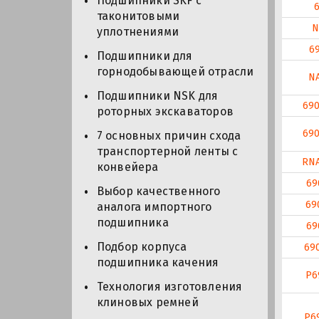
Подшипники SKF с
таконитовыми
N
уплотнениями
6
Подшипники для
горнодобывающей отрасли
N
Подшипники NSK для
69
роторных экскаваторов
69
7 основных причин схода
транспортерной ленты с
RN
конвейера
69
Выбор качественного
69
аналога импортного
подшипника
69
Подбор корпуса
69
подшипника качения
P6
Технология изготовления
клиновых ремней
P6