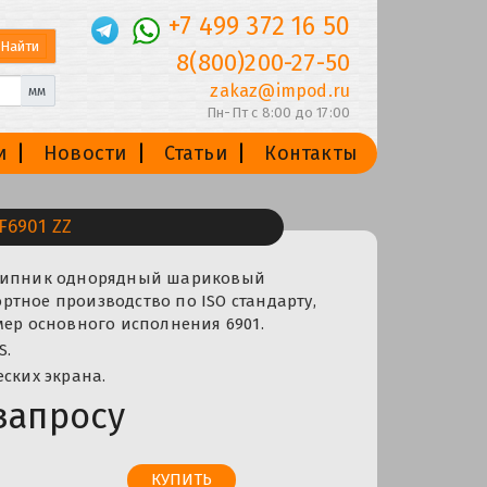
+7 499 372 16 50
8(800)200-27-50
zakaz@impod.ru
мм
Пн-Пт с 8:00 до 17:00
и
Новости
Статьи
Контакты
6901 ZZ
дшипник однорядный шариковый
тное производство по ISO стандарту,
мер основного исполнения 6901.
S.
еских экрана.
запросу