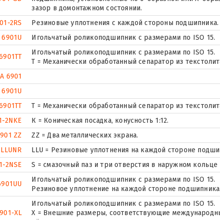
зазор в домонтажном состоянии.
01-2RS
Резиновые уплотнения с каждой стороны подшипника.
 6901U
Игольчатый роликоподшипник с размерами по ISO 15.
Игольчатый роликоподшипник с размерами по ISO 15.
6901TT
T = Механически обработанный сепаратор из текстолит
A 6901
 6901U
6901TT
T = Механически обработанный сепаратор из текстолит
1-2NKE
К = Коническая посадка, конусность 1:12.
901 ZZ
ZZ = Два металлических экрана.
1LLUNR
LLU = Резиновые уплотнения на каждой стороне подши
1-2NSE
S = смазочный паз и три отверстия в наружном кольце
Игольчатый роликоподшипник с размерами по ISO 15.
6901UU
Резиновое уплотнение на каждой стороне подшипника
Игольчатый роликоподшипник с размерами по ISO 15.
901-XL
X = Внешние размеры, соответствующие международным