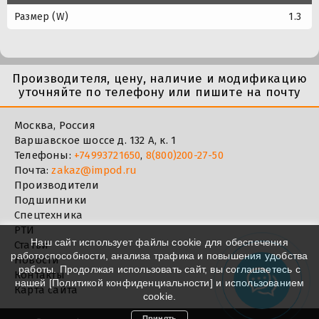
Размер (W)
1.3
Производителя, цену, наличие и модификацию
уточняйте по телефону или пишите на почту
Москва, Россия
Варшавское шоссе д. 132 А, к. 1
Телефоны:
+74993721650
,
8(800)200-27-50
Почта:
zakaz@impod.ru
Производители
Подшипники
Спецтехника
РТИ
Наш сайт использует файлы cookie для обеспечения
Статьи
работоспособности, анализа трафика и повышения удобства
Новости
работы. Продолжая использовать сайт, вы соглашаетесь с
Контакты
нашей [
Политикой конфиденциальности
] и использованием
Карта сайта
cookie.
Принять