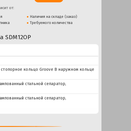
исит от:
ля
Наличия на складе (заказ)
пника
Требуемого количества
а SDM12OP
 = стопорное кольцо Groove В наружном кольце
тампованный стальной сепаратор,
тампованный стальной сепаратор,