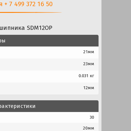
+ 7 499 372 16 50
дшипника SDM12OP
ры
21мм
23мм
0.031 кг
12мм
рактеристики
30
20мм