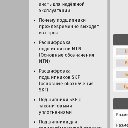
знать для надёжной
эксплуатации
Почему подшипники
преждевременно выходят
из строя
Расшифровка
подшипников NTN
D
(Основные обозначения
NTN)
B
Расшифровка
m
подшипников SKF
(основные обозначения
F
SKF)
Подшипники SKF с
таконитовыми
уплотнениями
Разме
Подшипники для
Разме