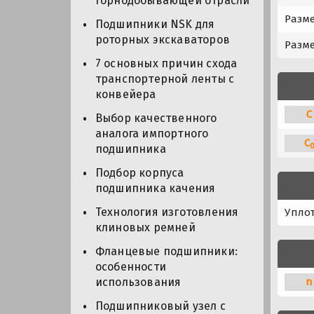
горнодобывающей отрасли
Разме
Подшипники NSK для
роторных экскаваторов
Разме
7 основных причин схода
транспортерной ленты с
конвейера
C
Выбор качественного
аналога импортного
C
подшипника
Подбор корпуса
подшипника качения
Технология изготовления
Упло
клиновых ремней
Фланцевые подшипники:
особенности
n
использования
Подшипниковый узел с