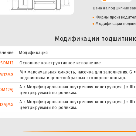
Цена на подшипник зав
Фирмы производите
Модификации подши
Модификации подшипник
ачение
Модификация
SDM12
Основное конструктивное исполнение.
M = максимальная емкость, насечка для заполнения. G
M12MG
подшипника и целесообразных стопорное кольцо.
A = Модифицированная внутренняя конструкция. J = Ш
DM12AJ
центрируемый по роликам.
A = Модифицированная внутренняя конструкция. J = Ш
12AJMG
центрируемый по роликам.