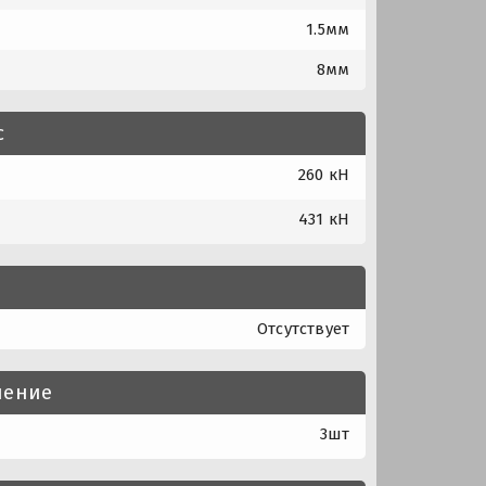
1.5мм
8мм
с
260 кН
431 кН
Отсутствует
нение
3шт