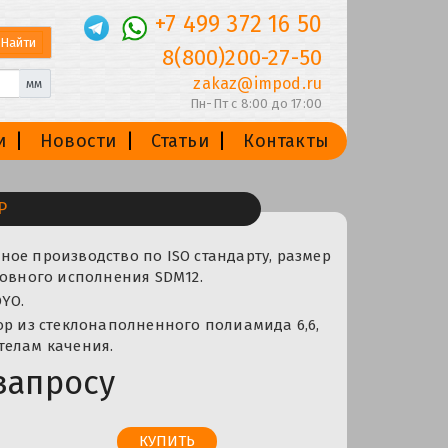
+7 499 372 16 50
8(800)200-27-50
zakaz@impod.ru
мм
Пн-Пт с 8:00 до 17:00
и
Новости
Статьи
Контакты
P
ое производство по ISO стандарту, размер
новного исполнения SDM12.
YO.
ор из стеклонаполненного полиамида 6,6,
телам качения.
запросу