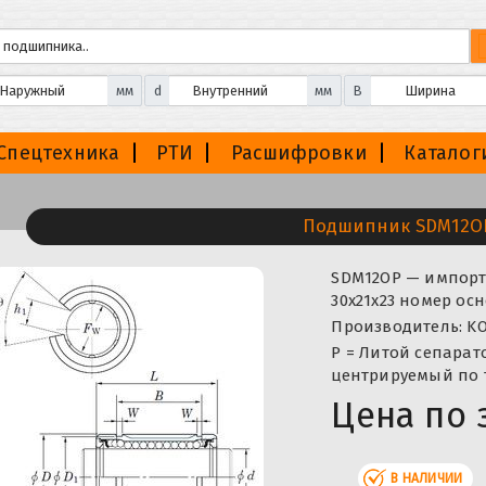
мм
d
мм
B
Спецтехника
РТИ
Расшифровки
Каталог
Подшипник SDM12O
SDM12OP — импортн
30x21x23 номер ос
Производитель: KO
P = Литой сепарат
центрируемый по 
Цена по 
В НАЛИЧИИ