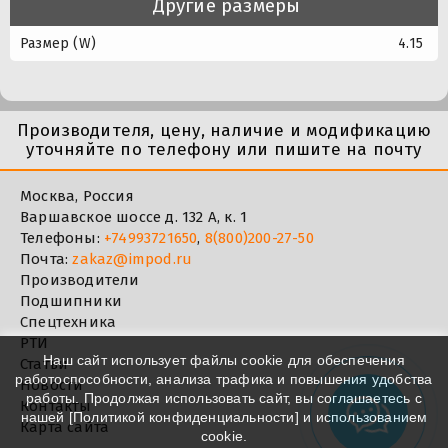
Другие размеры
Размер (W)
4.15
Производителя, цену, наличие и модификацию
уточняйте по телефону или пишите на почту
Москва, Россия
Варшавское шоссе д. 132 А, к. 1
Телефоны:
+74993721650
,
8(800)200-27-50
Почта:
zakaz@impod.ru
Производители
Подшипники
Спецтехника
РТИ
Наш сайт использует файлы cookie для обеспечения
Статьи
работоспособности, анализа трафика и повышения удобства
Новости
работы. Продолжая использовать сайт, вы соглашаетесь с
Контакты
нашей [
Политикой конфиденциальности
] и использованием
Карта сайта
cookie.