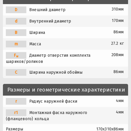
310мм
D
Внешний диаметр
170мм
d
Внутренний диаметр
86мм
B
Ширина
27.2 кг
m
Масса
208мм
F
Диаметр отверстия комплекта
w
шариков/роликов
86мм
C
Ширина наружной обоймы
Размеры и геометрические характеристики
4мм
r
Радиус наружней фаски
4мм
r1
Монтажная фаска наружного
(фланцевого) кольца
Размеры
170x310x86мм