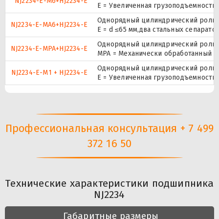
NJ2234-E-M6+HJ2234-E
E = Увеличенная грузоподъемность
Однорядный цилиндрический ролико
NJ2234-E-MA6+HJ2234-E
E = d ≤65 мм,два стальных сепарат
Однорядный цилиндрический ролико
NJ2234-E-MPA+HJ2234-E
MPA = Механически обработанный л
Однорядный цилиндрический ролико
NJ2234-E-M1 + HJ2234-E
E = Увеличенная грузоподъемность
Профессиональная консультация + 7 499
372 16 50
Технические характеристики подшипника
NJ2234
Габаритные размеры