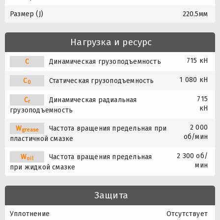
Размер (J)
220.5мм
Нагрузка и ресурс
715 кН
C
Динамическая грузоподъемность
1 080 кН
C
Статическая грузоподъемность
0
715
C
Динамическая радиальная
r
кН
грузоподъемность
2 000
W
Частота вращения предельная при
grease
об/мин
пластичной смазке
2 300 об/
W
Частота вращения предельная
oil
мин
при жидкой смазке
Защита
Уплотнение
Отсутствует