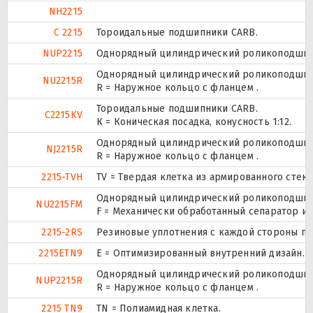
NH2215
C 2215
Тороидальные подшипники CARB.
NUP2215
Однорядный цилиндрический роликоподшипни
Однорядный цилиндрический роликоподшипни
NU2215R
R = Наружное кольцо с фланцем .
Тороидальные подшипники CARB.
C2215KV
К = Коническая посадка, конусность 1:12.
Однорядный цилиндрический роликоподшипн
NJ2215R
R = Наружное кольцо с фланцем .
2215-TVH
TV = Твердая клетка из армированного стек
Однорядный цилиндрический роликоподшипни
NU2215FM
F = Механически обработанный сепаратор из
2215-2RS
Резиновые уплотнения с каждой стороны п
2215ETN9
E = Оптимизированный внутренний дизайн. T
Однорядный цилиндрический роликоподшипни
NUP2215R
R = Наружное кольцо с фланцем .
2215 TN9
TN = Полиамидная клетка.