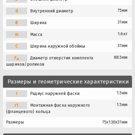
75мм
d
Внутренний диаметр
31мм
B
Ширина
1.6кг
m
Масса
31мм
C
Ширина наружной обоймы
88.5мм
F
Диаметр отверстия комплекта
w
шариков/роликов
Размеры и геометрические характеристики
1.5мм
r
Радиус наружней фаски
1.5мм
r1
Монтажная фаска наружного
(фланцевого) кольца
Размеры
75x130x31мм