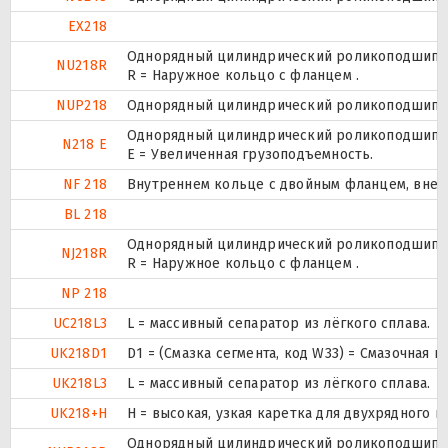
EX218
Однорядный цилиндрический роликоподшипник
NU218R
R = Наружное кольцо с фланцем .
NUP218
Однорядный цилиндрический роликоподшипник.
Однорядный цилиндрический роликоподшипник
N218 E
Е = Увеличенная грузоподъемность.
NF 218
Внутреннем кольце с двойным фланцем, внеш
BL 218
Однорядный цилиндрический роликоподшипник
NJ218R
R = Наружное кольцо с фланцем .
NP 218
UC218L3
L = массивный сепаратор из лёгкого сплава.
UK218D1
D1 = (Смазка сегмента, код W33) = Смазочная 
UK218L3
L = массивный сепаратор из лёгкого сплава.
UK218+H
H = высокая, узкая каретка для двухрядного
Однорядный цилиндрический роликоподшипник.