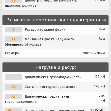
F
Диаметр отверстия комплекта
w
шариков/роликов
Размеры и геометрические характеристики
2мм
r
Радиус наружней фаски
2мм
r1
Монтажная фаска наружного
(фланцевого) кольца
Размеры
90x160x30мм
Нагрузка и ресурс
152 кН
C
Динамическая грузоподъемность
178 кН
C
Статическая грузоподъемность
0
204
C
Динамическая радиальная
r
кН
грузоподъемность
3825 об/
W
Частота вращения предельная при