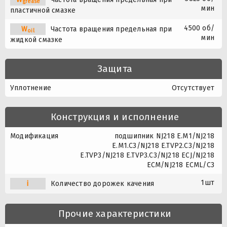
grease
мин
пластичной смазке
4500 об/
W
Частота вращения предельная при
oil
мин
жидкой смазке
Защита
Уплотнение
Отсутствует
Конструкция и исполнение
Модификация
подшипник NJ218 E.M1/NJ218
E.M1.C3/NJ218 E.TVP2.C3/NJ218
E.TVP3/NJ218 E.TVP3.C3/NJ218 ECJ/NJ218
ECM/NJ218 ECML/C3
1шт
i
Количество дорожек качения
Прочие характеристики