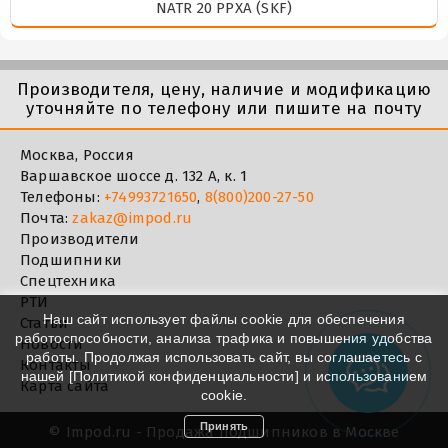
NATR 20 PPXA (SKF)
Производителя, цену, наличие и модификацию
уточняйте по телефону или пишите на почту
Москва, Россия
Варшавское шоссе д. 132 А, к. 1
Телефоны:
+74993721650
,
8(800)200-27-50
Почта:
zakaz@impod.ru
Производители
Подшипники
Спецтехника
РТИ
Наш сайт использует файлы cookie для обеспечения
Статьи
работоспособности, анализа трафика и повышения удобства
Новости
работы. Продолжая использовать сайт, вы соглашаетесь с
Контакты
нашей [
Политикой конфиденциальности
] и использованием
Карта сайта
cookie.
Принять
©
Impod.ru - Продажа подшипников в Москве