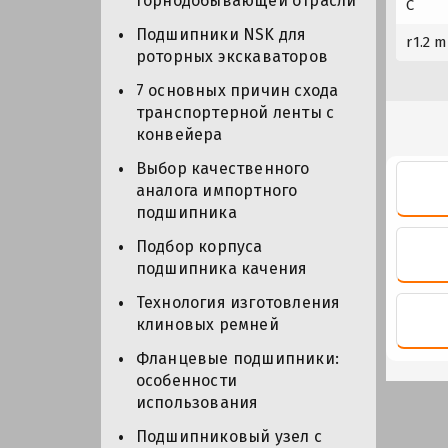
горнодобывающей отрасли
C
Подшипники NSK для
r1.2 m
роторных экскаваторов
7 основных причин схода
транспортерной ленты с
конвейера
Выбор качественного
аналога импортного
подшипника
Подбор корпуса
подшипника качения
Технология изготовления
клиновых ремней
Фланцевые подшипники:
особенности
использования
Подшипниковый узел с