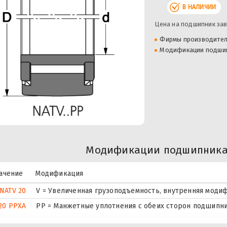
В НАЛИЧИИ
Цена на подшипник зав
Фирмы производите
Модификации подши
Модификации подшипника 
ачение
Модификация
NATV 20
V = Увеличенная грузоподъемность, внутренняя моди
20 PPXA
PP = Манжетные уплотнения с обеих сторон подшипник