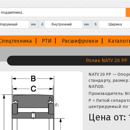
мм
d
мм
B
Спецтехника
РТИ
Расшифровки
Каталог
Ролик NATV 20 PP
NATV 20 PP — Опор
стандарту, размер
NATV20.
Производитель: NI
P = Литой сепарат
центрируемый по 
Цена от: