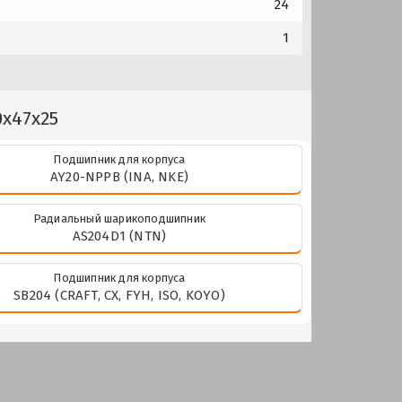
24
1
0x47x25
Подшипник для корпуса
AY20-NPPB (INA, NKE)
Радиальный шарикоподшипник
AS204D1 (NTN)
Подшипник для корпуса
SB204 (CRAFT, CX, FYH, ISO, KOYO)