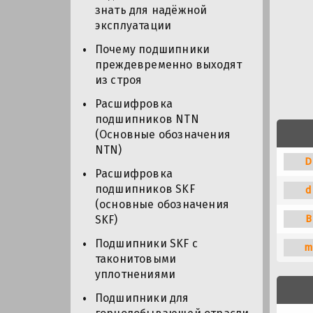
знать для надёжной
эксплуатации
Почему подшипники
преждевременно выходят
из строя
Расшифровка
подшипников NTN
(Основные обозначения
NTN)
D
Расшифровка
подшипников SKF
d
(основные обозначения
B
SKF)
Подшипники SKF с
m
таконитовыми
уплотнениями
Подшипники для