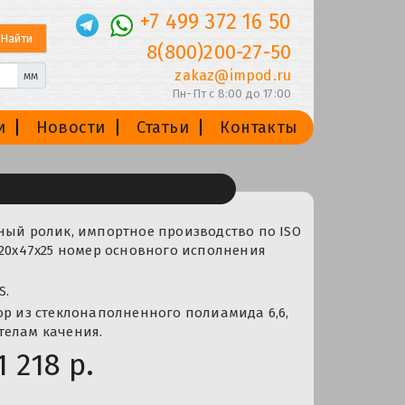
+7 499 372 16 50
8(800)200-27-50
zakaz@impod.ru
мм
Пн-Пт с 8:00 до 17:00
и
Новости
Статьи
Контакты
ный ролик, импортное производство по ISO
 20x47x25 номер основного исполнения
S.
ор из стеклонаполненного полиамида 6,6,
телам качения.
1 218 р.