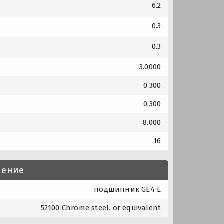
6.2
0.3
0.3
3.0000
0.300
0.300
8.000
16
нение
подшипник GE4 E
52100 Chrome steel. or equivalent