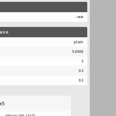
–мм
тики
plain
5.0000
3
0.3
0.3
x5
F604H-2RS (AST)