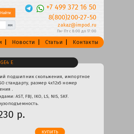
+7 499 372 16 50
8(800)200-27-50
zakaz@impod.ru
мм
Пн-Пт с 8:00 до 17:00
и
Новости
Статьи
Контакты
GE4 E
кий подшипник скольжения, импортное
SO стандарту, размер 4x12x5 номер
ения .
ми: AST, FBJ, IKO, LS, NIS, SKF.
рузоподъемность.
230 р.