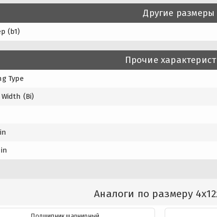
Другие размеры
р (b1)
Прочие характерис
ng Type
 Width (Bi)
in
min
Аналоги по размеру 4x12
Подшипник шарнирный