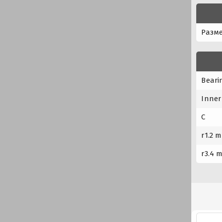
Разме
Beari
Inner
C
r1.2 m
r3.4 