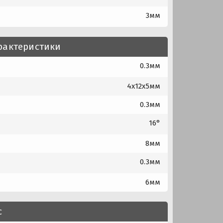
3мм
рактеристики
0.3мм
4x12x5мм
0.3мм
16°
8мм
0.3мм
6мм
с