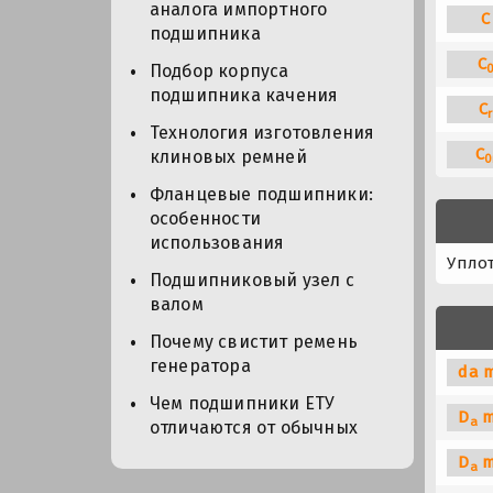
аналога импортного
C
подшипника
C
Подбор корпуса
подшипника качения
C
r
Технология изготовления
C
клиновых ремней
0
Фланцевые подшипники:
особенности
использования
Упло
Подшипниковый узел с
валом
Почему свистит ремень
генератора
da m
Чем подшипники ЕТУ
D
m
a
отличаются от обычных
D
m
a