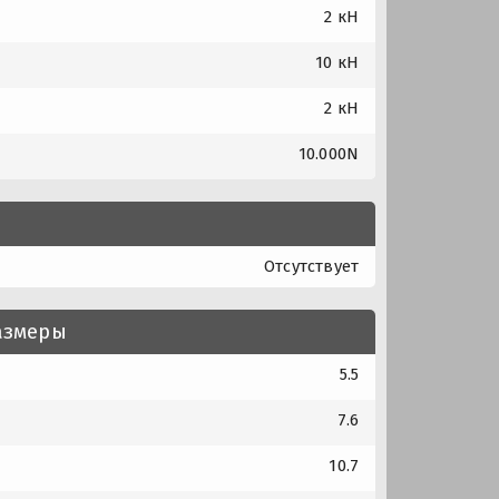
2 кН
10 кН
2 кН
10.000N
Отсутствует
азмеры
5.5
7.6
10.7