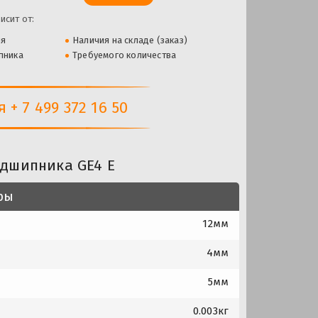
исит от:
ля
Наличия на складе (заказ)
пника
Требуемого количества
+ 7 499 372 16 50
одшипника GE4 E
ры
12мм
4мм
5мм
0.003кг