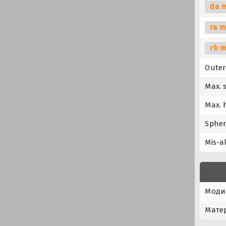
da 
ra m
rb m
Outer
Max. 
Max. 
Spher
Mis-a
Моди
Мате