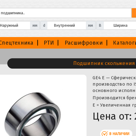
мм
d
мм
B
Спецтехника
РТИ
Расшифровки
Каталог
Подшипник скольжения 
GE4 E — Сферичес
производство по I
основного исполн
Производится бренда
Е = Увеличенная г
Цена от:
В НАЛИЧИИ