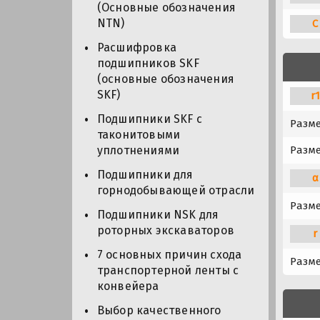
(Основные обозначения
NTN)
C
Расшифровка
подшипников SKF
(основные обозначения
SKF)
r
Подшипники SKF с
Разм
таконитовыми
уплотнениями
Разме
Подшипники для
α
горнодобывающей отрасли
Разме
Подшипники NSK для
роторных экскаваторов
r
7 основных причин схода
Разме
транспортерной ленты с
конвейера
Выбор качественного