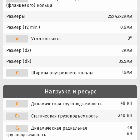
(фланцевого) кольца
Размеры
25x42x29мм
Размер (r2 min.)
0.6мм
3°
α
Угол контакта
Размер (d2)
29мм
Размер (dk)
35.5мм
16мм
C
Ширина внутреннего кольца
Нагрузка и ресурс
48 кН
C
Динамическая грузоподъемность
240 кН
C
Статическая грузоподъемность
0
48
C
Динамическая радиальная
r
кН
грузоподъемность