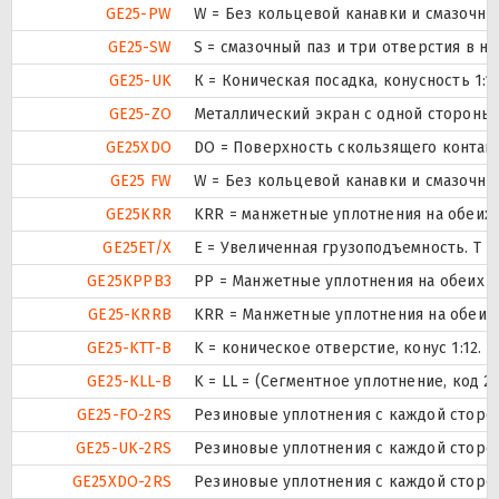
GE25-PW
W = Без кольцевой канавки и смазочны
GE25-SW
S = смазочный паз и три отверстия в 
GE25-UK
К = Коническая посадка, конусность 1:12
GE25-ZO
Металлический экран с одной стороны.
GE25XDO
DO = Поверхность скользящего контакт
GE25 FW
W = Без кольцевой канавки и смазочны
GE25KRR
KRR = манжетные уплотнения на обеих
GE25ET/X
E = Увеличенная грузоподъемность. T 
GE25KPPB3
PP = Манжетные уплотнения на обеих 
GE25-KRRB
KRR = Манжетные уплотнения на обеих
GE25-KTT-B
K = коническое отверстие, конус 1:12
GE25-KLL-B
K = LL = (Сегментное уплотнение, код 
GE25-FO-2RS
Резиновые уплотнения с каждой сторо
GE25-UK-2RS
Резиновые уплотнения с каждой сторо
GE25XDO-2RS
Резиновые уплотнения с каждой сторо