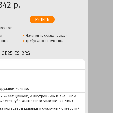
342 р.
исит от:
ля
Наличия на складе (заказ)
пника
Требуемого количества
GE25 ES-2RS
наружном кольце.
 R = имеет цинковую внутреннюю и внешнюю
меется губа манжетного уплотнения NBR).
ез кольцевой канавки и смазочных отверстий