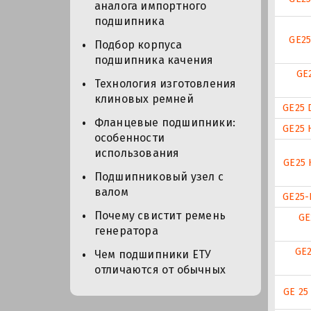
аналога импортного
подшипника
GE25
Подбор корпуса
подшипника качения
GE
Технология изготовления
клиновых ремней
GE25 
Фланцевые подшипники:
GE25 
особенности
использования
GE25 
Подшипниковый узел с
валом
GE25-
Почему свистит ремень
GE
генератора
GE2
Чем подшипники ЕТУ
отличаются от обычных
GE 25