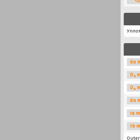
0
Упло
da m
D
m
a
D
m
a
da 
ra m
rb m
Outer