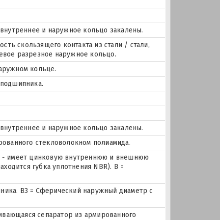
, внутреннее и наружное кольцо закалены.
ость скользящего контакта из стали / стали,
севое разрезное наружное кольцо.
наружном кольце.
 подшипника.
, внутреннее и наружное кольцо закалены.
ированного стекловолокном полиамида.
 R - имеет цинковую внутреннюю и внешнюю
ходится губка уплотнения NBR). B =
ника. B3 = Сферический наружный диаметр с
лкивающаяся сепаратор из армированного