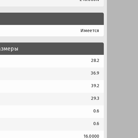
Имеется
азмеры
28.2
36.9
39.2
29.3
0.6
0.6
16.0000