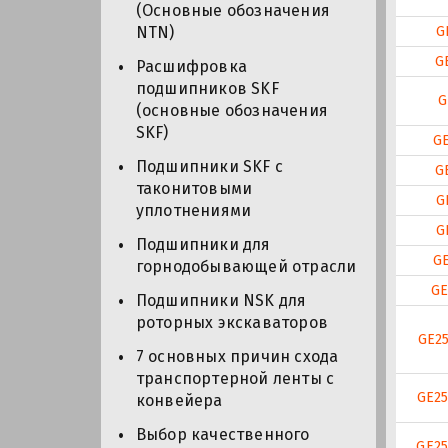
(Основные обозначения
G
NTN)
G
Расшифровка
подшипников SKF
G
(основные обозначения
SKF)
G
Подшипники SKF с
G
таконитовыми
G
уплотнениями
G
Подшипники для
G
горнодобывающей отрасли
GE
Подшипники NSK для
роторных экскаваторов
GE2
7 основных причин схода
транспортерной ленты с
GE2
конвейера
Выбор качественного
GE25