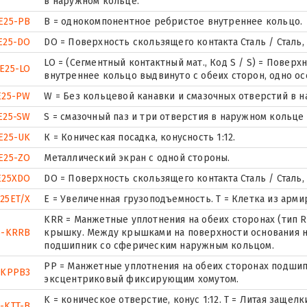
в наружном кольце.
E25-PB
B = однокомпонентное ребристое внутреннее кольцо.
E25-DO
DO = Поверхность скользящего контакта Сталь / Сталь
LO = (Сегментный контактный мат., Код S / S) = Поверхн
E25-LO
внутреннее кольцо выдвинуто с обеих сторон, одно о
E25-PW
W = Без кольцевой канавки и смазочных отверстий в 
E25-SW
S = смазочный паз и три отверстия в наружном кольце
E25-UK
К = Коническая посадка, конусность 1:12.
E25-ZO
Металлический экран с одной стороны.
E25XDO
DO = Поверхность скользящего контакта Сталь / Сталь
25ET/X
E = Увеличенная грузоподъемность. T = Клетка из арм
KRR = Манжетные уплотнения на обеих сторонах (тип
5-KRRB
крышку. Между крышками на поверхности основания на
подшипник со сферическим наружным кольцом.
PP = Манжетные уплотнения на обеих сторонах подшип
5KPPB3
эксцентриковый фиксирующим хомутом.
K = коническое отверстие, конус 1:12. T = Литая заще
-KTT-B