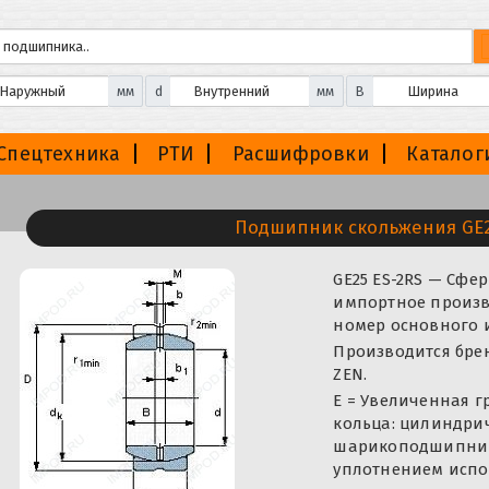
мм
d
мм
B
Спецтехника
РТИ
Расшифровки
Каталог
Подшипник скольжения GE2
GE25 ES-2RS — Сф
импортное произво
номер основного 
Производится бренда
ZEN.
E = Увеличенная г
кольца: цилиндрич
шарикоподшипник
уплотнением испо