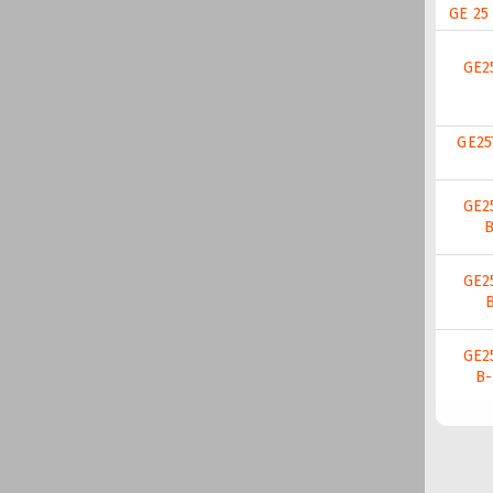
GE 25
GE2
GE25
GE2
B
GE2
GE2
B-