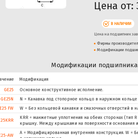
Цена от:
В НАЛИЧИИ
Цена на подшипник зав
Фирмы производите
Модификации подши
Модификации подшипника 
ачение
Модификация
GE25
Основное конструктивное исполнение.
GE25N
N = Канавка под стопорное кольцо в наружном кольце
E25 FW
W = Без кольцевой канавки и смазочных отверстий в 
KRR = манжетные уплотнения на обеих сторонах (тип
E25KRR
крышку. Между крышками на поверхности основания и
A = Модифицированная внутренняя конструкция. W = Б
E25-AW