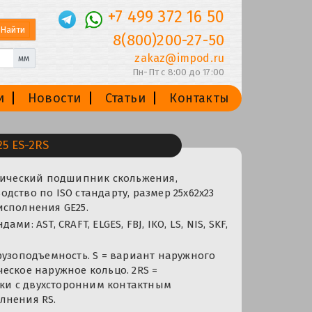
+7 499 372 16 50
8(800)200-27-50
zakaz@impod.ru
мм
Пн-Пт с 8:00 до 17:00
и
Новости
Статьи
Контакты
5 ES-2RS
ерический подшипник скольжения,
дство по ISO стандарту, размер 25x62x23
исполнения GE25.
ми: AST, CRAFT, ELGES, FBJ, IKO, LS, NIS, SKF,
рузоподъемность. S = вариант наружного
еское наружное кольцо. 2RS =
и с двухсторонним контактным
лнения RS.