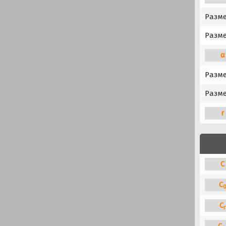
Разм
Разме
α
Разме
Разме
r
C
C
C
r
C