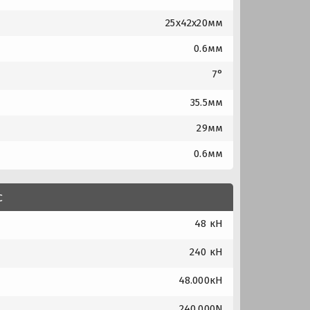
25x42x20мм
0.6мм
7°
35.5мм
29мм
0.6мм
с
48 кН
240 кН
48.000кН
240.000N