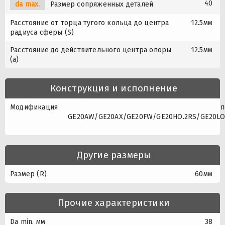
40
da max.
Размер сопряженных деталей
Расстояние от торца тугого кольца до центра
12.5мм
радиуса сферы (S)
Расстояние до действительного центра опоры
12.5мм
(a)
Конструкция и исполнение
Модификация
п
GE20AW/GE20AX/GE20FW/GE20HO.2RS/GE20LO
Другие размеры
Размер (R)
60мм
Прочие характеристики
Da min. мм
38