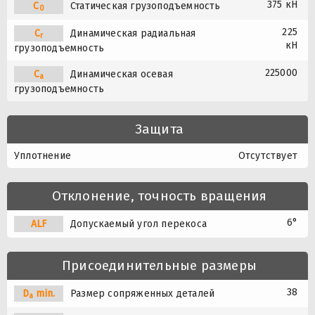
375 кН
C
Статическая грузоподъемность
0
225
C
Динамическая радиальная
r
кН
грузоподъемность
225000
C
Динамическая осевая
a
грузоподъемность
Защита
Уплотнение
Отсутствует
Отклонение, точность вращения
6°
A
L
F
Допускаемый угол перекоса
Присоединительные размеры
38
D
min.
Размер сопряженных деталей
a