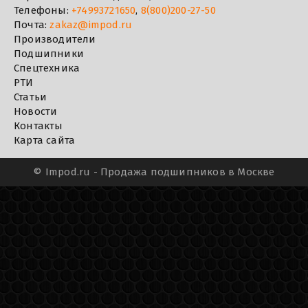
Телефоны:
+74993721650
,
8(800)200-27-50
Почта:
zakaz@impod.ru
Производители
Подшипники
Спецтехника
РТИ
Статьи
Новости
Контакты
Карта сайта
©
Impod.ru - Продажа подшипников в Москве