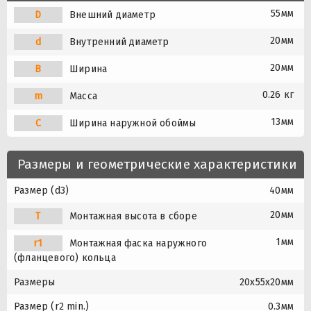
55мм
D
Внешний диаметр
20мм
d
Внутренний диаметр
20мм
B
Ширина
0.26 кг
m
Масса
13мм
C
Ширина наружной обоймы
Размеры и геометрические характеристики
Размер (d3)
40мм
20мм
T
Монтажная высота в сборе
1мм
r1
Монтажная фаска наружного
(фланцевого) кольца
Размеры
20x55x20мм
Размер (r2 min.)
0.3мм