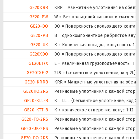
GE20KRR
KRR = манжетные уплотнения на обеих
GE20-PW
W = Без кольцевой канавки и смазочны
GE20-DO
DO = Поверхность скользящего контакт
GE20-PB
B = однокомпонентное ребристое внут
GE20-UK
К = Коническая посадка, конусность 1:12
GE20XDO
DO = Поверхность скользящего контакт
GE20ET/X
E = Увеличенная грузоподъемность. T 
GE20TXE-2
2LS = (сегментное уплотнение, код 2L)
GE20-KRRB
KRR = Манжетные уплотнения на обеих
GE20HO.2RS
Резиновые уплотнения с каждой сторо
GE20-KLL-B
K = LL = (Сегментное уплотнение, код 
GE20-KTT-B
K = коническое отверстие, конус 1:12
GE20-FO-2RS
Резиновые уплотнения с каждой сторо
GE20-UK-2RS
Резиновые уплотнения с каждой сторо
GE20-DO-2RS
Резиновые уплотнения с каждой сторо