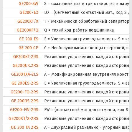
GE200-SW
S = смазочный паз и три отверстия в нар
GE200-LO
LO = (Сегментный контактный мат., Код S 
GE200XT/X
T = Механически обработанный сепаратор 
GE200XF/Q
Q = тихий ход работы подшипника.
GE 200 ES
E = Увеличенная грузоподъемность. S = ко
GE 200 CP
С = Необслуживаемые концы стержней, вн
GE200XT-2RS
Резиновые уплотнения с каждой стороны 
GE200UK.2RS
Резиновые уплотнения с каждой стороны 
GE200TXA-2LS
A = Модифицированная внутренняя констр
GE 200ES-2RS
E = Увеличенная грузоподъемность. S = в
GE200-FO-2RS
Резиновые уплотнения с каждой стороны 
GE 200GS-2RS
Резиновые уплотнения с каждой стороны 
GE200-FW-2RS
FW = (контактный мат для сегмента, код S
GE200XT/X-2RS
Резиновые уплотнения с каждой стороны 
GE 200 TA 2RS
A = Двухрядный радиально = упорный шари