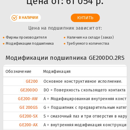
Цена от:
61 054 р.
В НАЛИЧИИ
Цена на подшипник зависит от:
Фирмы производителя
Наличия на складе (заказ)
Модификации подшипника
Требуемого количества
Модификации подшипника GE200DO.2RS
Обозначение
Модификация
GE200
Основное конструктивное исполнение.
GE200DO
DO = Поверхность скользящего контакта Ст
GE200-AW
A = Модифицированная внутренняя констру
GE 200GS
G = Подшипник с предварительным натягом
GE200-SX
S = смазочный паз и три отверстия в нар
GE200-AX
A = внутренняя модификация конструкции.