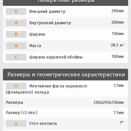
290мм
D
Внешний диаметр
200мм
d
Внутренний диаметр
130мм
B
Ширина
28.3 кг
m
Масса
100мм
C
Ширина наружной обоймы
Размеры и геометрические характеристики
1.1мм
r1
Монтажная фаска наружного
(фланцевого) кольца
Размеры
200x290x130мм
Размер (r2 min.)
1.1мм
7°
α
Угол контакта