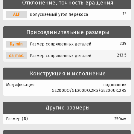
Отклонение, точность вращения
7°
A
L
F
Допускаемый угол перекоса
Присоединительные размеры
239
D
min.
Размер сопряженных деталей
a
213.5
da max.
Размер сопряженных деталей
Конструкция и исполнение
Модификация
подшипник
GE200DO/GE200DO.2RS/GE200UK.2RS
Другие размеры
Размер (R)
250мм