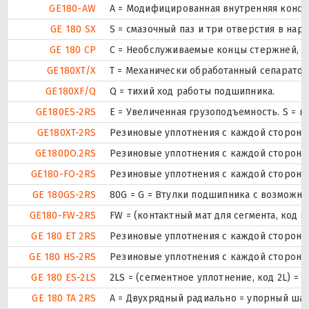
GE180-AW
A = Модифицированная внутренняя констр
GE 180 SX
S = смазочный паз и три отверстия в на
GE 180 CP
С = Необслуживаемые концы стержней, в
GE180XT/X
T = Механически обработанный сепаратор
GE180XF/Q
Q = тихий ход работы подшипника.
GE180ES-2RS
E = Увеличенная грузоподъемность. S = 
GE180XT-2RS
Резиновые уплотнения с каждой стороны
GE180DO.2RS
Резиновые уплотнения с каждой стороны
GE180-FO-2RS
Резиновые уплотнения с каждой стороны
GE 180GS-2RS
80G = G = Втулки подшипника с возможно
GE180-FW-2RS
FW = (контактный мат для сегмента, код
GE 180 ET 2RS
Резиновые уплотнения с каждой стороны
GE 180 HS-2RS
Резиновые уплотнения с каждой стороны
GE 180 ES-2LS
2LS = (сегментное уплотнение, код 2L) =
GE 180 TA 2RS
A = Двухрядный радиально = упорный шар