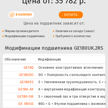
Цена от:
35 782 р.
В НАЛИЧИИ
Цена на подшипник зависит от:
Фирмы производителя
Наличия на складе (заказ)
Модификации подшипника
Требуемого количества
Модификации подшипника GE180UK.2RS
Обозначение
Модификация
GE180
Основное конструктивное исполнение.
GE180DO
DO = Поверхность скользящего контакта 
GE180ES
E = Увеличенная грузоподъемность. S = 
GE180-AX
A = внутренняя модификация конструкци
GE180-SW
S = смазочный паз и три отверстия в на
GE 180GS
80G = G = Втулки подшипника с возможно